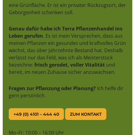
eine Grünfläche. Er ist ein privater Rückzugsort, der
Geborgenheit schenken soll.
Genau dafür habe ich Terra Pflanzenhandel ins
Leben gerufen
. Es ist mein Versprechen, dass aus
meinen Pflanzen ein gesundes und kraftvolles Grün
wächst, das über Jahrzehnte Bestand hat. Deshalb
verlässt nur das Feld, was ich als Meisterstück
bezeichne:
frisch gerodet, voller Vitalität
und
bereit, im neuen Zuhause sicher anzuwachsen.
Fragen zur Pflanzung oder Planung?
Ich helfe dir
gern persönlich.
+49 (0) 4101 – 444 40
ZUM KONTAKT
Mo–Fr: 10:00 – 16:00 Uhr