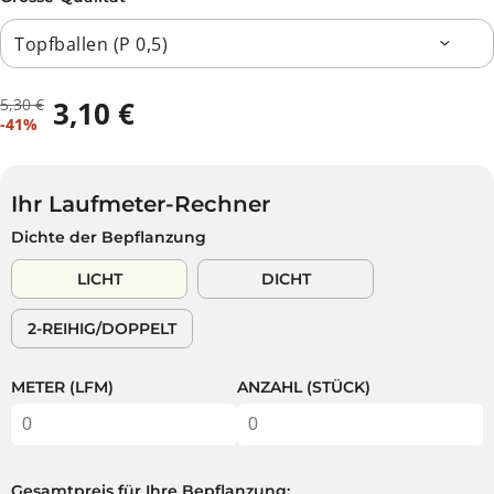
5,30 €
3,10 €
R
D
V
-41%
E
U
E
G
S
R
U
P
K
L
A
Ihr Laufmeter-Rechner
A
Ä
R
Dichte der Bepflanzung
U
R
S
F
E
T
LICHT
DICHT
S
R
P
P
2-REIHIG/DOPPELT
R
R
E
E
I
I
METER (LFM)
ANZAHL (STÜCK)
S
S
Gesamtpreis für Ihre Bepflanzung: