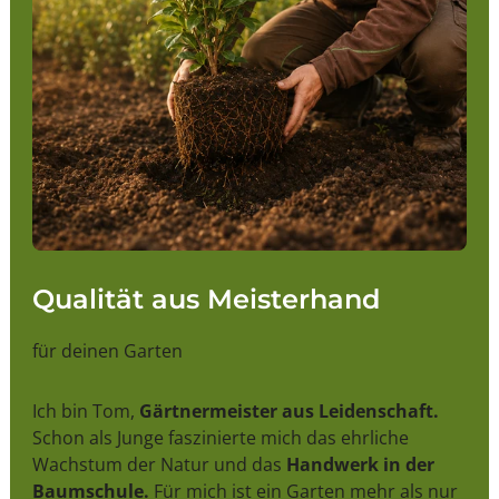
Qualität aus Meisterhand
für deinen Garten
Ich bin Tom,
Gärtnermeister aus Leidenschaft.
Schon als Junge faszinierte mich das ehrliche
Wachstum der Natur und das
Handwerk in der
Baumschule.
Für mich ist ein Garten mehr als nur