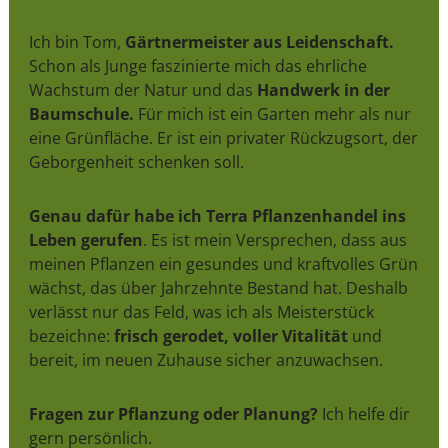
Ich bin Tom,
Gärtnermeister aus Leidenschaft.
Schon als Junge faszinierte mich das ehrliche
Wachstum der Natur und das
Handwerk in der
Baumschule.
Für mich ist ein Garten mehr als nur
eine Grünfläche. Er ist ein privater Rückzugsort, der
Geborgenheit schenken soll.
Genau dafür habe ich Terra Pflanzenhandel ins
Leben gerufen
. Es ist mein Versprechen, dass aus
meinen Pflanzen ein gesundes und kraftvolles Grün
wächst, das über Jahrzehnte Bestand hat. Deshalb
verlässt nur das Feld, was ich als Meisterstück
bezeichne:
frisch gerodet, voller Vitalität
und
bereit, im neuen Zuhause sicher anzuwachsen.
Fragen zur Pflanzung oder Planung?
Ich helfe dir
gern persönlich.