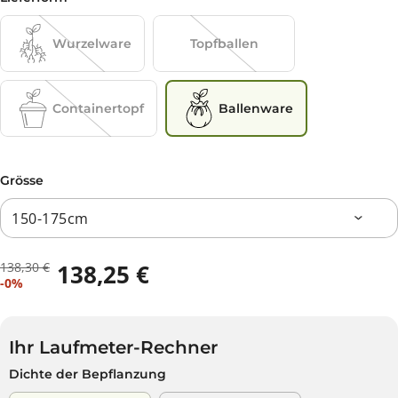
Wurzelware
Topfballen
Containertopf
Ballenware
Grösse
138,30 €
138,25 €
R
D
V
-0%
E
U
E
G
S
R
U
P
K
L
A
Ihr Laufmeter-Rechner
A
Ä
R
Dichte der Bepflanzung
U
R
S
F