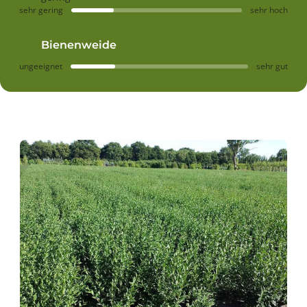
sehr gering
sehr hoch
Bienenweide
ungeeignet
sehr gut