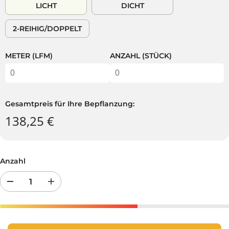
E
T
LICHT
DICHT
S
R
P
P
2-REIHIG/DOPPELT
R
R
E
E
I
I
METER (LFM)
ANZAHL (STÜCK)
S
S
Gesamtpreis für Ihre Bepflanzung:
138,25 €
Anzahl
R
E
e
r
d
h
u
ö
z
h
i
e