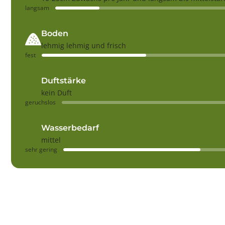
langsam
Boden
lehmig lehmig und frisch
fest
Duftstärke
kein Duft
geruchslos
Wasserbedarf
mittel
sehr gering