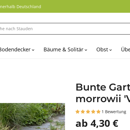
nnerhalb Deutschland
Bodendecker
Bäume & Solitär
Obst
Übe
Bunte Gart
morrowii '
1 Bewertung
ab 4,30 €