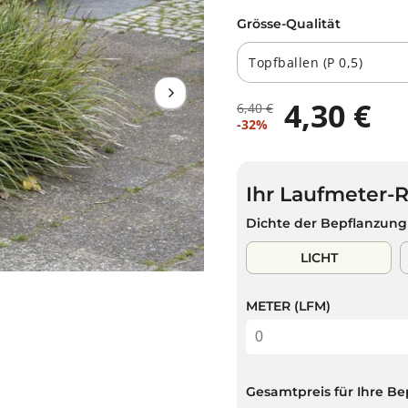
Grösse-Qualität
4,30 €
6,40 €
R
D
V
-32%
E
U
E
G
S
R
U
P
K
L
A
Ihr Laufmeter-
A
Ä
R
U
Dichte der Bepflanzung
R
S
F
E
T
S
LICHT
R
P
P
R
R
METER (LFM)
E
E
I
I
S
S
Gesamtpreis für Ihre Be