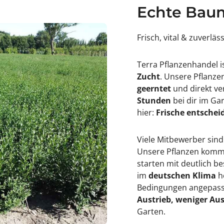
Echte Baum
Frisch, vital & zuverläs
Terra Pflanzenhandel i
Zucht
. Unsere Pflanz
geerntet
und direkt ve
Stunden
bei dir im Ga
hier:
Frische entscheid
Viele Mitbewerber sind
Unsere Pflanzen kommen
starten mit deutlich 
im
deutschen Klima
h
Bedingungen angepasst
Austrieb, weniger Aus
Garten.