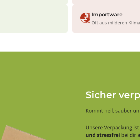
Importware
Oft aus milderen Klim
Sicher ver
Kommt heil, sauber und
Unsere Verpackung ist 
und stressfrei
bei dir