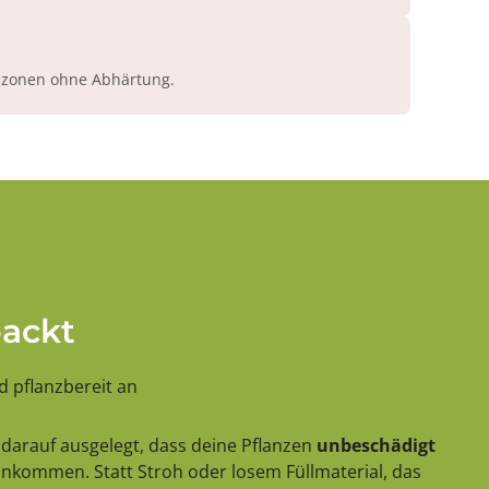
azonen ohne Abhärtung.
packt
 pflanzbereit an
darauf ausgelegt, dass deine Pflanzen
unbeschädigt
 ankommen. Statt Stroh oder losem Füllmaterial, das