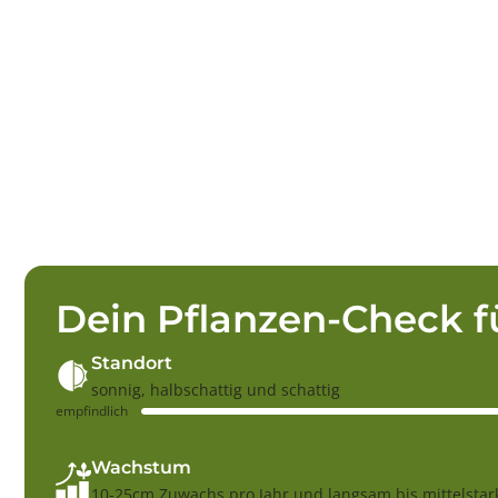
Dein Pflanzen-Check f
Standort
sonnig, halbschattig und schattig
empfindlich
Wachstum
10-25cm Zuwachs pro Jahr und langsam bis mittelsta