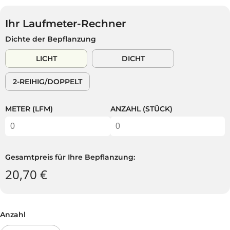
G
S
U
V
Ihr Laufmeter-Rechner
L
E
Dichte der Bepflanzung
Ä
R
R
K
LICHT
DICHT
E
A
R
U
2-REIHIG/DOPPELT
P
F
R
T
E
METER (LFM)
ANZAHL (STÜCK)
I
S
Gesamtpreis für Ihre Bepflanzung:
20,70 €
Anzahl