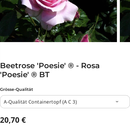
Beetrose 'Poesie' ® - Rosa
'Poesie' ® BT
Grösse-Qualität
20,70 €
R
A
E
U