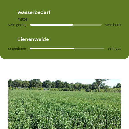
Wasserbedarf
mittel
sehr gering
sehr hoch
Bienenweide
ungeeignet
sehr gut