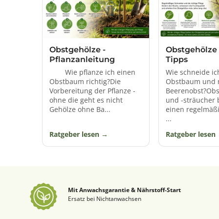
Die Brombeeren (Rubus sectio R
Volkstümliche Namen hat sie viele,
gegenwärtige Bezeichnung Brombeere
Obstgehölze -
Obstgehölze 
Pflanzanleitung
Tipps
Wie pflanze ich einen
Wie schneide i
Obstbaum richtig?Die
Obstbaum und 
Vorbereitung der Pflanze -
Beerenobst?Ob
ohne die geht es nicht
und -sträucher 
Gehölze ohne Ba...
einen regelmäßi
...
Ratgeber lesen
Ratgeber lesen
Mit Anwachsgarantie & Nährstoff-Start
Ersatz bei Nichtanwachsen