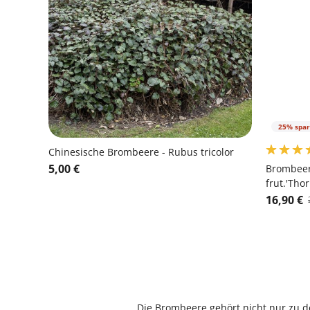
25% spa
Chinesische Brombeere - Rubus tricolor
5,00 €
Brombeer
frut.'Tho
16,90 €
Die Brombeere gehört nicht nur zu d