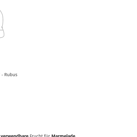
 - Rubus
ig verwendbare
Frucht für
Marmelade,