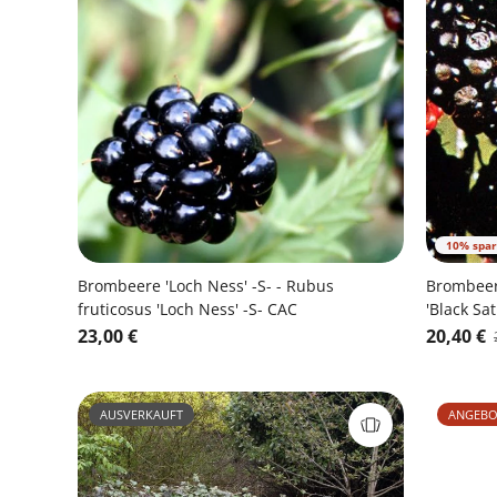
10% spa
Brombeere 'Loch Ness' -S- - Rubus
Brombeere
fruticosus 'Loch Ness' -S- CAC
'Black Sa
23,00 €
20,40 €
AUSVERKAUFT
ANGEBO