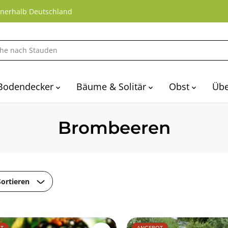
nnerhalb Deutschland
Bodendecker
Bäume & Solitär
Obst
Übe
Brombeeren
Sortieren
T
ANGEBOT