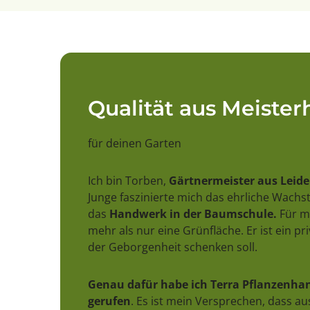
Qualität aus Meiste
für deinen Garten
Ich bin Torben,
Gärtnermeister aus Leid
Junge faszinierte mich das ehrliche Wach
das
Handwerk in der Baumschule.
Für mi
mehr als nur eine Grünfläche. Er ist ein pr
der Geborgenheit schenken soll.
Genau dafür habe ich Terra Pflanzenhan
gerufen
. Es ist mein Versprechen, dass a