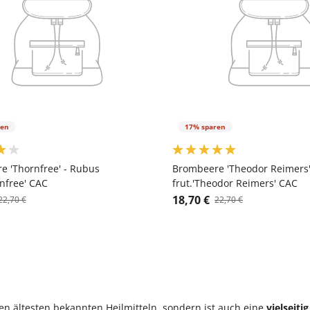
ren
17% sparen
e 'Thornfree' - Rubus
Brombeere 'Theodor Reimers'
rnfree' CAC
frut.'Theodor Reimers' CAC
18,70 €
22,70 €
22,70 €
en ältesten bekannten Heilmitteln, sondern ist auch eine
vielseit