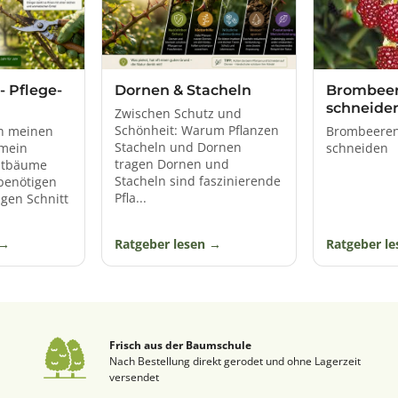
ubus) sind eine Sektion aus der umfangreichen und weltweit verb
 wie beispielsweise Brambeere, Bromedorn, Bromelbeere, Frombeer
 hat sich aus dem althochdeutschen Wort brāmberi‚ Dorngebüsc
entwickelt.
- Pflege-
Dornen & Stacheln
Brombeer
schneide
Zwischen Schutz und
Schönheit: Warum Pflanzen
ch meinen
Brombeeren 
Stacheln und Dornen
mein
schneiden
tragen Dornen und
stbäume
Stacheln sind faszinierende
benötigen
Pfla...
gen Schnitt
Ratgeber lesen
Ratgeber l
Frisch aus der Baumschule
Nach Bestellung direkt gerodet und ohne Lagerzeit
versendet