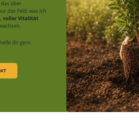
 das über
ur das Feld, was ich
 voller Vitalität
uwachsen.
 helfe dir gern
KT