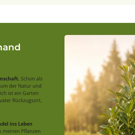
rhand
enschaft.
Schon als
stum der Natur und
ch ist ein Garten
ivater Rückzugsort,
del ins Leben
us meinen Pflanzen