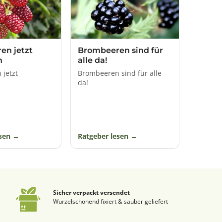
reiteten Pflanzengattung Rubus.
e, Hirschbollen und Kratzbeere. Die
hbeere oder Beere des Dornstrauchs,
en jetzt
Brombeeren sind für
n
alle da!
jetzt
Brombeeren sind für alle
da!
esen
Ratgeber lesen
Sicher verpackt versendet
Wurzelschonend fixiert & sauber geliefert