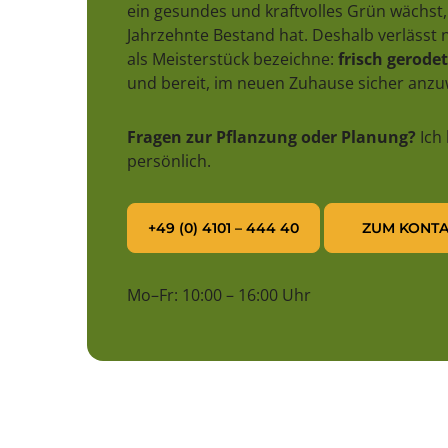
ein gesundes und kraftvolles Grün wächst,
Jahrzehnte Bestand hat. Deshalb verlässt n
als Meisterstück bezeichne:
frisch gerodet,
und bereit, im neuen Zuhause sicher anz
Fragen zur Pflanzung oder Planung?
Ich
persönlich.
+49 (0) 4101 – 444 40
ZUM KONTA
Mo–Fr: 10:00 – 16:00 Uhr