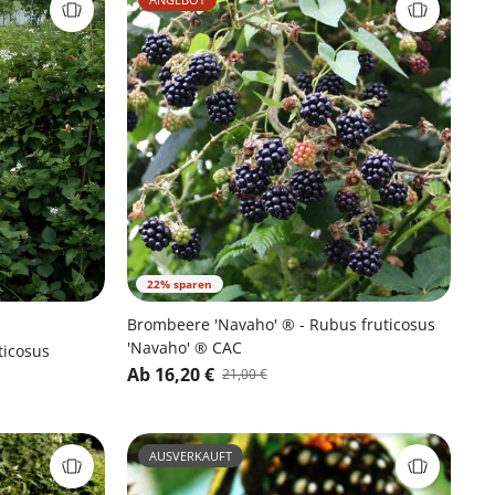
22% sparen
Brombeere 'Navaho' ® - Rubus fruticosus
'Navaho' ® CAC
ticosus
Ab 16,20 €
21,00 €
AUSVERKAUFT