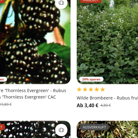
ren
29% sparen
 'Thornless Evergreen' - Rubus
s 'Thornless Evergreen' CAC
Wilde Brombeere - Rubus fru
19,80 €
Ab 3,40 €
4,80 €
T
AUSVERKAUFT