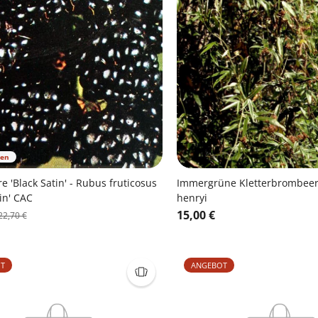
ren
 'Black Satin' - Rubus fruticosus
Immergrüne Kletterbrombeer
tin' CAC
henryi
15,00 €
22,70 €
T
ANGEBOT