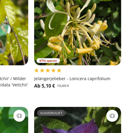
67% sparen
chii' / Wilder
Jelängerjelieber - Lonicera caprifolium
data 'Veitchii'
Ab 5,10 €
15,60 €
AUSVERKAUFT