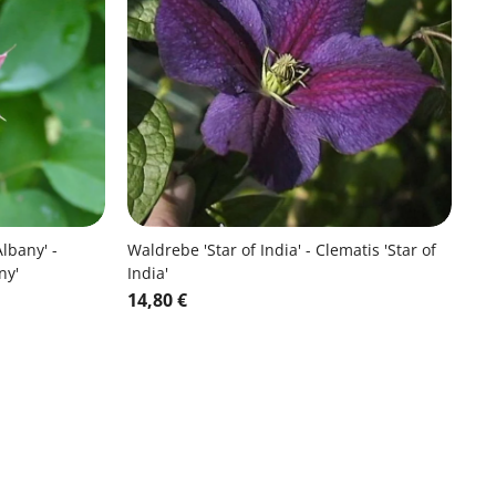
lbany' -
Waldrebe 'Star of India' - Clematis 'Star of
ny'
India'
14,80 €