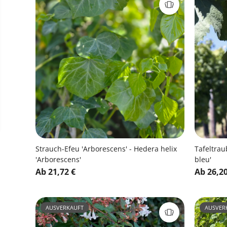
Strauch-Efeu 'Arborescens' - Hedera helix
Tafeltrau
'Arborescens'
bleu'
Ab 21,72 €
Ab 26,20
AUSVERKAUFT
AUSVER