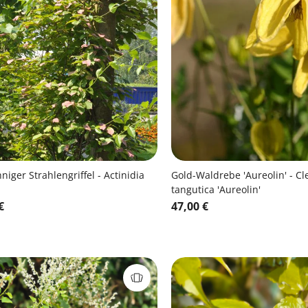
niger Strahlengriffel - Actinidia
Gold-Waldrebe 'Aureolin' - Cl
tangutica 'Aureolin'
€
47,00 €