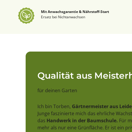
Mit Anwachsgarantie & Nährstoff-Start
Ersatz bei Nichtanwachsen
Qualität aus Meiste
für deinen Garten
Ich bin Torben,
Gärtnermeister aus Leid
Junge faszinierte mich das ehrliche Wach
das
Handwerk in der Baumschule.
Für mi
mehr als nur eine Grünfläche. Er ist ein pr