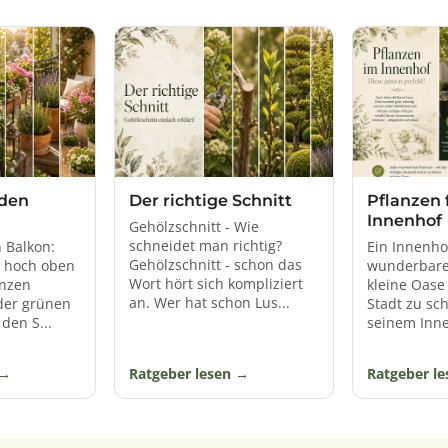
Unterschlupf.
 so vielseitig und verleiht dem Garten, Balkon oder der Terrasse 
 den
Der richtige Schnitt
Pflanzen 
Innenhof
Gehölzschnitt - Wie
schneidet man richtig?
n Balkon:
Ein Innenho
Gehölzschnitt - schon das
s hoch oben
wunderbarer
Wort hört sich kompliziert
anzen
kleine Oase
an. Wer hat schon Lus...
der grünen
Stadt zu sch
den S...
seinem Inne
Ratgeber lesen
Ratgeber l