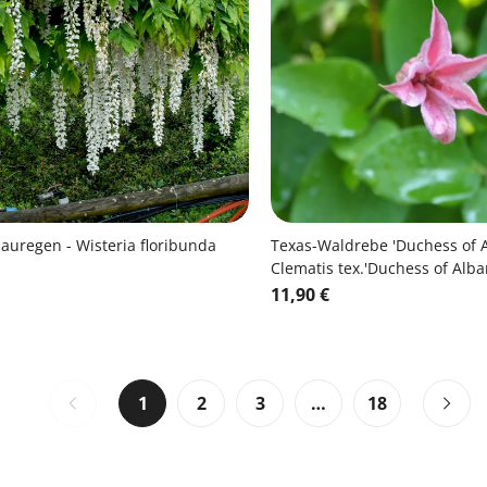
auregen - Wisteria floribunda
Texas-Waldrebe 'Duchess of A
Clematis tex.'Duchess of Alba
11,90 €
1
2
3
…
18