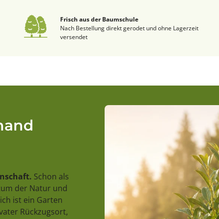
Frisch aus der Baumschule
Nach Bestellung direkt gerodet und ohne Lagerzeit
versendet
rhand
enschaft.
Schon als
stum der Natur und
ch ist ein Garten
ivater Rückzugsort,