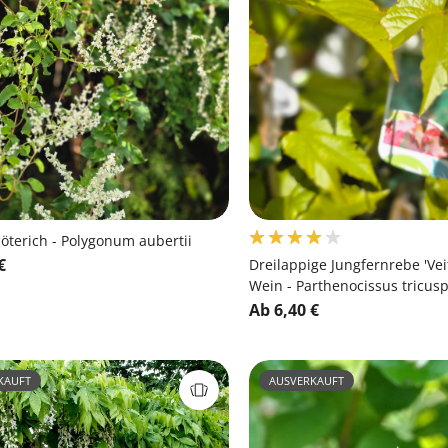
öterich - Polygonum aubertii
€
Dreilappige Jungfernrebe 'Veit
Wein - Parthenocissus tricuspi
Ab 6,40 €
KAUFT
AUSVERKAUFT