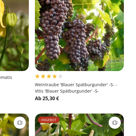
ematis
Weintraube 'Blauer Spätburgunder' -S- -
Vitis 'Blauer Spätburgunder' -S-
Ab 25,30 €
ANGEBOT