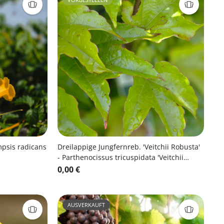
psis radicans
Dreilappige Jungfernreb. 'Veitchii Robusta'
- Parthenocissus tricuspidata 'Veitchii
Robusta'
0,00 €
AUSVERKAUFT