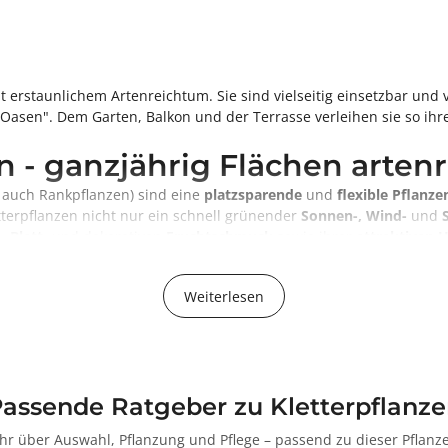
 erstaunlichem Artenreichtum. Sie sind vielseitig einsetzbar und 
Oasen". Dem Garten, Balkon und der Terrasse verleihen sie so ih
n - ganzjährig Flächen arte
r auch Rankpflanzen) sind eine
platzsparende
und
flexible
Pflanze
tterpflanzen nicht nur ein schnell grünender
Sonnen-, Wind-
und
, Blatt-
und dekorativen
Fruchtschmuck
sowie ihrer
attraktiven 
Lauben und Spaliere.
en sich in
immergrüne
und
sommergüne,
einjährige
und
mehrjäh
Weiterlesen
ere erklimmen eigenständig ihr Hindernis. Schlingpflanzen, die nic
pflegeleichter Bodendecker fungieren.
ng durch Kletterpflanzen ergibt, sollte man diese auch nutzen. De
 zusätzlich verbessern Kletterpflanzen das Kleinklima der Umgebu
assende Ratgeber zu Kletterpflanz
nden. Besonders an heißen Sommertagen erschließen sich auf die
gemütlicher Atmosphäre.
hr über Auswahl, Pflanzung und Pflege – passend zu dieser Pflanze
etterpflanzen bietet überdies den unterschiedlichsten
Vogelarten
e