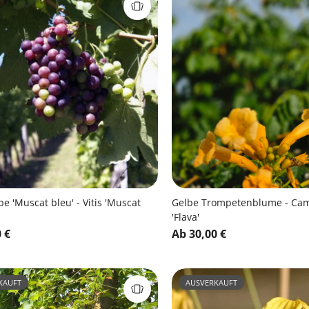
be 'Muscat bleu' - Vitis 'Muscat
Gelbe Trompetenblume - Cam
'Flava'
 €
Ab 30,00 €
KAUFT
AUSVERKAUFT