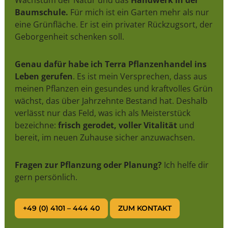
Baumschule.
Für mich ist ein Garten mehr als nur
eine Grünfläche. Er ist ein privater Rückzugsort, der
Geborgenheit schenken soll.
Genau dafür habe ich Terra Pflanzenhandel ins
Leben gerufen
. Es ist mein Versprechen, dass aus
meinen Pflanzen ein gesundes und kraftvolles Grün
wächst, das über Jahrzehnte Bestand hat. Deshalb
verlässt nur das Feld, was ich als Meisterstück
bezeichne:
frisch gerodet, voller Vitalität
und
bereit, im neuen Zuhause sicher anzuwachsen.
Fragen zur Pflanzung oder Planung?
Ich helfe dir
gern persönlich.
+49 (0) 4101 – 444 40
ZUM KONTAKT