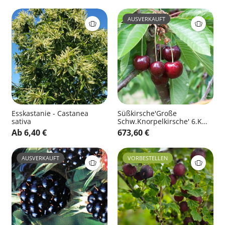
AUSVERKAUFT
Esskastanie - Castanea
Süßkirsche'Große
sativa
Schw.Knorpelkirsche' 6.KW -
Prunus avium 'Gr.Schwarze
Ab 6,40 €
673,60 €
Knorpelk.' zert.vf
AUSVERKAUFT
VORBESTELLEN