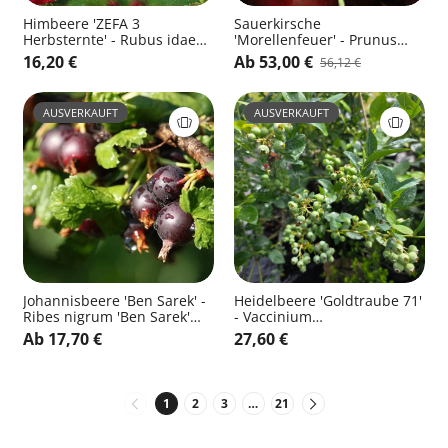
Himbeere 'ZEFA 3
Sauerkirsche
Herbsternte' - Rubus idaeus
'Morellenfeuer' - Prunus
'ZEFA 3 Herbsternte' CAC
cerasus 'Morellenfeuer' CAC
16,20 €
Ab 53,00 €
56,12 €
AUSVERKAUFT
AUSVERKAUFT
Johannisbeere 'Ben Sarek' -
Heidelbeere 'Goldtraube 71'
Ribes nigrum 'Ben Sarek'
- Vaccinium
CAC
corymb.'Goldtraube 71'
Ab 17,70 €
27,60 €
1
2
3
…
21