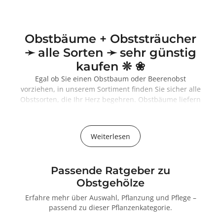
Obstbäume + Obststräucher
➛ alle Sorten ➛ sehr günstig
kaufen ❊ ❀
Egal ob Sie einen Obstbaum oder Beerenobst
vorziehen, in unserem Sortiment finden Sie sicher alle
Obstsorten, die Ihr Herz begehren. Obstbäume liefern
nicht nur schmackhaftes Obst, sondern verleihen
Ihrem Garten mit ihren abwechslungsreichen Blüten-
und Fruchtfarben auch reizvolle Kontraste.
Weiterlesen
Obstgehölze wachsen relativ langsam - es bereitet
jedoch viel Freude ihnen beim Wachsen zuzusehen
und bereits nach ein paar Jahren die ersten Erträge
Passende Ratgeber zu
ernten zu können.
Obstgehölze
Unser Sortiment an verschiedenen,
wohlschmeckenden Obstgehölzen ist äußerst
Erfahre mehr über Auswahl, Pflanzung und Pflege –
umfangreich. Bei uns finden Sie neukultivierte,
passend zu dieser Pflanzenkategorie.
altbewährte, traditionelle, regionaltypische und