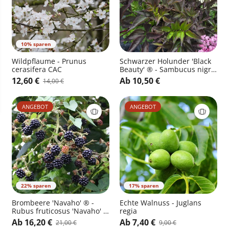
10% sparen
Wildpflaume - Prunus
Schwarzer Holunder 'Black
cerasifera CAC
Beauty' ® - Sambucus nigra
'Black Beauty' ®
12,60 €
Ab 10,50 €
14,00 €
ANGEBOT
ANGEBOT
22% sparen
17% sparen
Brombeere 'Navaho' ® -
Echte Walnuss - Juglans
Rubus fruticosus 'Navaho' ®
regia
CAC
Ab 16,20 €
Ab 7,40 €
21,00 €
9,00 €