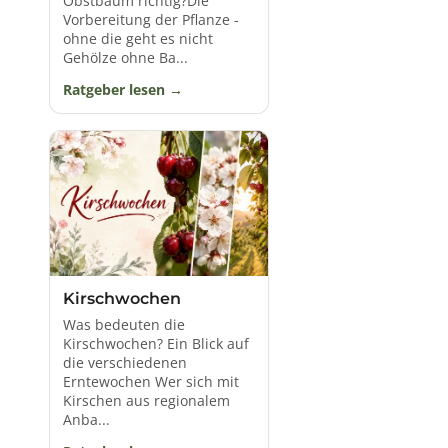
Obstbaum richtig?Die
Sortiment haben,
dann schaue hier
!
Vorbereitung der Pflanze -
ohne die geht es nicht
Gehölze ohne Ba...
Ratgeber lesen
Kirschwochen
Was bedeuten die
Kirschwochen? Ein Blick auf
die verschiedenen
Erntewochen Wer sich mit
Kirschen aus regionalem
Anba...