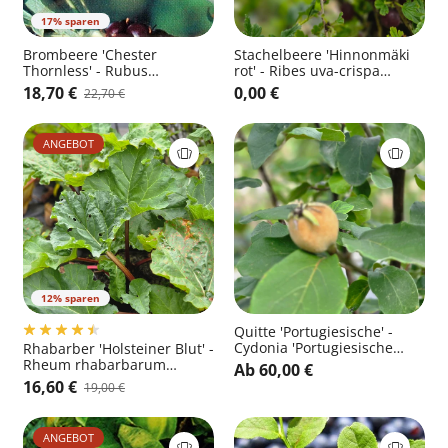
17% sparen
Brombeere 'Chester
Stachelbeere 'Hinnonmäki
Thornless' - Rubus
rot' - Ribes uva-crispa
fruticosus 'Chester
'Hinnonmäki rot' zert.vf
18,70 €
0,00 €
22,70 €
Thornless' CAC
ANGEBOT
12% sparen
Quitte 'Portugiesische' -
Cydonia 'Portugiesische
Rhabarber 'Holsteiner Blut' -
Birnenquitte' CAC
Rheum rhabarbarum
Ab 60,00 €
'Holsteiner Blut'
16,60 €
19,00 €
ANGEBOT