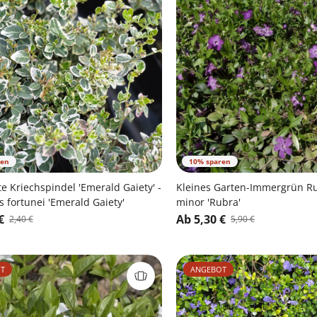
ren
10% sparen
 Kriechspindel 'Emerald Gaiety' -
Kleines Garten-Immergrün Ru
fortunei 'Emerald Gaiety'
minor 'Rubra'
€
Ab 5,30 €
2,40 €
5,90 €
T
ANGEBOT