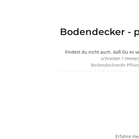
Bodendecker - p
Findest du nicht auch, daß Du es 
schreiten ? Imme
Bodendeckende Pflan
Finde bei uns den schattenliebende
Bodendeckerpflanze fü
Der Himmel lässt de
Erfahre me