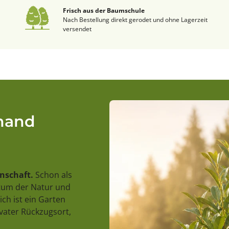
Frisch aus der Baumschule
Nach Bestellung direkt gerodet und ohne Lagerzeit
versendet
rhand
enschaft.
Schon als
stum der Natur und
ch ist ein Garten
ivater Rückzugsort,