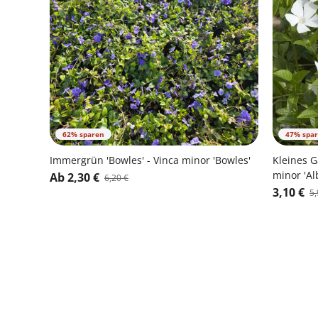
62% sparen
47% spa
Immergrün 'Bowles' - Vinca minor 'Bowles'
Kleines G
minor 'Al
Ab 2,30 €
6,20 €
3,10 €
5,