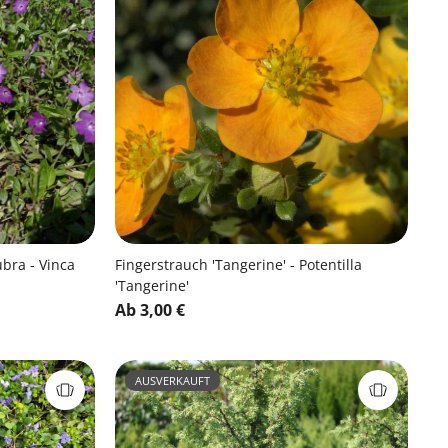
bra - Vinca
Fingerstrauch 'Tangerine' - Potentilla
'Tangerine'
Ab 3,00 €
AUSVERKAUFT