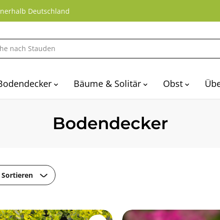
nnerhalb Deutschland
Bodendecker
Bäume & Solitär
Obst
Übe
Bodendecker
Sortieren