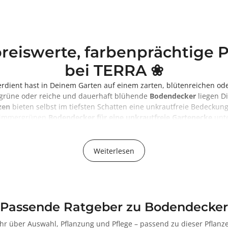
reiswerte, farbenprächtige 
bei TERRA ❀
verdient hast in Deinem Garten auf einem zarten, blütenreichen o
rgrüne oder reiche und dauerhaft blühende
Bodendecker
liegen Di
zen
bieten selbst im tiefsten Schatten eine unkrautfreie Bedecku
n immergrünen
Bodendecker für eine unkrautfreie Gartenecke
unte
r Deine grüne Oase kannst du bequem online kaufen und Dir nac
n Schatten mit immergrünen Pflanzen weichen und Dein Garten stra
Weiterlesen
Passende Ratgeber zu Bodendecker
hr über Auswahl, Pflanzung und Pflege – passend zu dieser Pflanze