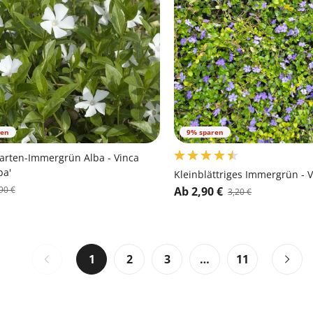
ren
9% sparen
arten-Immergrün Alba - Vinca
ba'
Kleinblättriges Immergrün - 
90 €
Ab 2,90 €
3,20 €
1
2
3
…
11