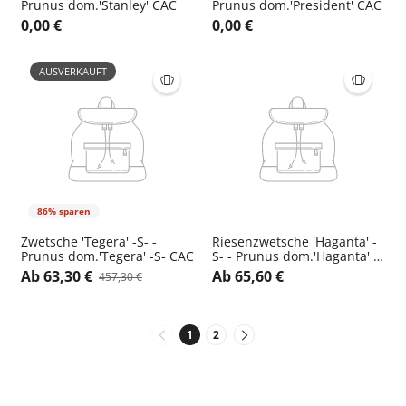
Prunus dom.'Stanley' CAC
Prunus dom.'President' CAC
0,00 €
0,00 €
AUSVERKAUFT
86% sparen
Zwetsche 'Tegera' -S- -
Riesenzwetsche 'Haganta' -
Prunus dom.'Tegera' -S- CAC
S- - Prunus dom.'Haganta' -
S- CAC
Ab 63,30 €
Ab 65,60 €
457,30 €
1
2