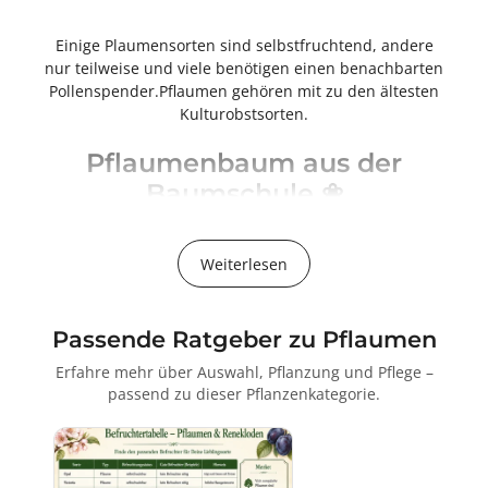
Einige Plaumensorten sind selbstfruchtend, andere
nur teilweise und viele benötigen einen benachbarten
Pollenspender.Pflaumen gehören mit zu den ältesten
Kulturobstsorten.
Pflaumenbaum aus der
Baumschule ❀
Pflaumenbäume passen auch in den kleinsten Garten
Der Plaumenbaum ist eine Pflanzengattung der
Weiterlesen
Kernobstgewächse (Pyrinae) aus der Familie der
Rosengewächse (Rosaceae). Er erfreut nicht nur durch
seine im Frühjahr schneeweiß leuchtende und teils
duftende Blütenpracht sondern schenkt uns bei guter
Passende Ratgeber zu Pflaumen
Pflege auch viele schmackhafte Früchte. Diese zumeist
Erfahre mehr über Auswahl, Pflanzung und Pflege –
wuchsfreudigen und fruchtbaren Obstgehölze finden
passend zu dieser Pflanzenkategorie.
sich heutzutage in vielen kleinen und großen
Gartenanlagen sowie auf Wiesen und an
Straßenpfaden wieder. Es sind sehr dankbare, recht
robuste und zudem auch noch pflegeleichte Bäume.