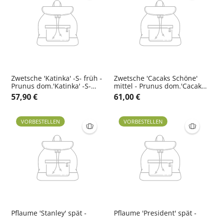
Zwetsche 'Katinka' -S- früh -
Zwetsche 'Cacaks Schöne'
Prunus dom.'Katinka' -S-
mittel - Prunus dom.'Cacaks
CAC
Schöne' CAC
57,90 €
61,00 €
VORBESTELLEN
VORBESTELLEN
Pflaume 'Stanley' spät -
Pflaume 'President' spät -