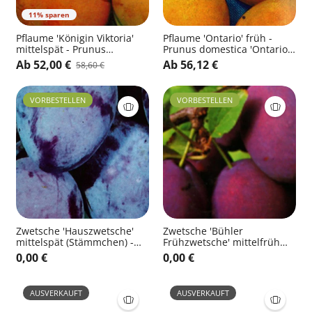
11% sparen
Pflaume 'Königin Viktoria'
Pflaume 'Ontario' früh -
mittelspät - Prunus
Prunus domestica 'Ontario'
domestica 'Königin Viktoria'
CAC
Ab 52,00 €
Ab 56,12 €
58,60 €
CAC
VORBESTELLEN
VORBESTELLEN
Zwetsche 'Hauszwetsche'
Zwetsche 'Bühler
mittelspät (Stämmchen) -
Frühzwetsche' mittelfrüh
Prunus domestica
(Stämmchen) - Prunus
0,00 €
0,00 €
'Hauszwetsche' CAC
domestica 'Bühler
Frühzwetsche' CAC
AUSVERKAUFT
AUSVERKAUFT