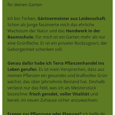
für deinen Garten
Ich bin Torben,
Gärtnermeister aus Leidenschaft.
Schon als Junge faszinierte mich das ehrliche
Wachstum der Natur und das
Handwerk in der
Baumschule.
Für mich ist ein Garten mehr als nur
eine Grünfläche. Er ist ein privater Rückzugsort, der
Geborgenheit schenken soll.
Genau dafür habe ich Terra Pflanzenhandel ins
Leben gerufen
. Es ist mein Versprechen, dass aus
meinen Pflanzen ein gesundes und kraftvolles Grün
wächst, das über Jahrzehnte Bestand hat. Deshalb
verlässt nur das Feld, was ich als Meisterstück
bezeichne:
frisch gerodet, voller Vitalität
und
bereit, im neuen Zuhause sicher anzuwachsen.
Fragen zur Pflanzung oder Planung?
Ich helfe dir