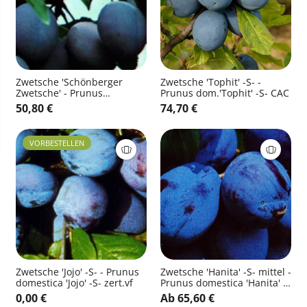
Zwetsche 'Schönberger
Zwetsche 'Tophit' -S- -
Zwetsche' - Prunus
Prunus dom.'Tophit' -S- CAC
domestica 'Schönberger
50,80 €
74,70 €
Zwetsche' CAC
VORBESTELLEN
Zwetsche 'Jojo' -S- - Prunus
Zwetsche 'Hanita' -S- mittel -
domestica 'Jojo' -S- zert.vf
Prunus domestica 'Hanita' -
S- CAC
0,00 €
Ab 65,60 €