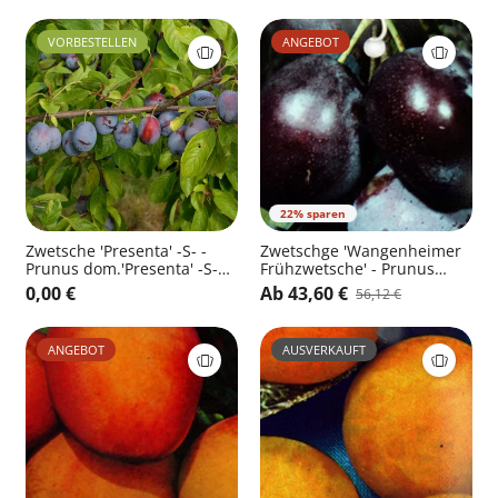
VORBESTELLEN
ANGEBOT
22% sparen
Zwetsche 'Presenta' -S- -
Zwetschge 'Wangenheimer
Prunus dom.'Presenta' -S-
Frühzwetsche' - Prunus
CAC
domestica 'Wangenhm.
0,00 €
Ab 43,60 €
56,12 €
Frühzwetsche' CAC
ANGEBOT
AUSVERKAUFT