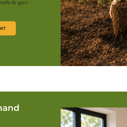
 helfe dir gern
KT
rhand