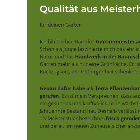
Qualität aus Meiste
für deinen Garten
Ich bin Torben Ramcke,
Gärtnermeister a
Schon als Junge faszinierte mich das ehrl
Natur und das
Handwerk in der Baumsch
Garten mehr als nur eine Grünfläche. Er ist
Rückzugsort, der Geborgenheit schenken s
Genau dafür habe ich Terra Pflanzenhan
gerufen
. Es ist mein Versprechen, dass a
ein gesundes und kraftvolles Grün wächst,
Jahrzehnte Bestand hat. Deshalb verlässt n
als Meisterstück bezeichne:
frisch gerodet,
und bereit, im neuen Zuhause sicher anz