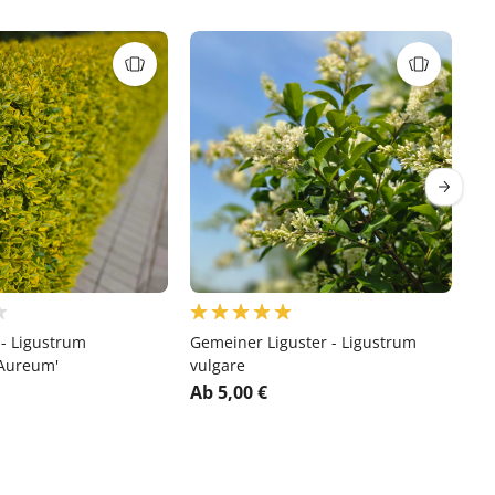
 - Ligustrum
Gemeiner Liguster - Ligustrum
Ja
'Aureum'
vulgare
- 
Ab 5,00 €
Ab