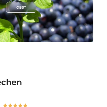
OBST
echen