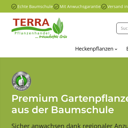
ÜBERSPRINGEN
Echte Baumschule
Mit Anwuchsgarantie
Versand i
SIE ZU
INHALTEN
Heckenpflanzen
Premium Gartenpflanz
aus der Baumschule
Sicher anwachsen dank regionaler Anzu