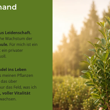
rhand
us Leidenschaft.
iche Wachstum der
ule.
Für mich ist ein
 ein privater
oll.
del ins Leben
us meinen Pflanzen
 das über
ur das Feld, was ich
 voller Vitalität
uwachsen.