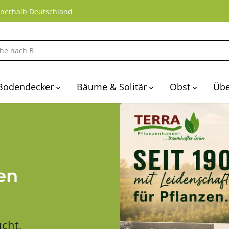
nnerhalb Deutschland
Bodendecker
Bäume & Solitär
Obst
Übe
en
cht,