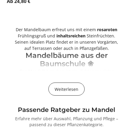
Ab 24,80 €
Der Mandelbaum erfreut uns mit einem
rosaroten
Frühlingsgruß und
inhaltsreichen
Steinfrüchten.
Seinen idealen Platz findet er in unseren Vorgärten,
auf Terrassen oder auch in Pflanzgefäßen.
Mandelbäume aus der
Baumschule ❀
Das Mandelbäumchen ist ein dicht verzweigter
Strauch oder Zierbaum, dessen
Blüten
sich
röschenförmig gefüllt von
April bis Mai
präsentieren
Weiterlesen
und uns so mit einen rosaroten Frühlingsgruß
erfreuen. Als Baum erreicht er im Allgemeinen
Wuchshöhen
von
drei
bis
vier
Meter,
als Strauch
kann die Mandel durchschnittliche Höhen von
zwei
Passende Ratgeber zu Mandel
Metern
erreichen. Ihr typisches Wuchsverhalten ist
Erfahre mehr über Auswahl, Pflanzung und Pflege –
breitbuschig und dicht verzweigt.
passend zu dieser Pflanzenkategorie.
Da
Frost
einem Mandelbaum nur
wenig anhaben