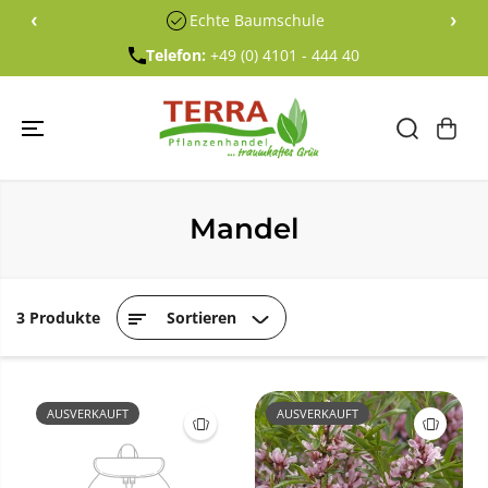
ÜBERSPRING
‹
›
Echte Baumschule
EN SIE ZU
INHALTEN
Telefon:
+49 (0) 4101 - 444 40
Mandel
3 Produkte
Sortieren
AUSVERKAUFT
AUSVERKAUFT