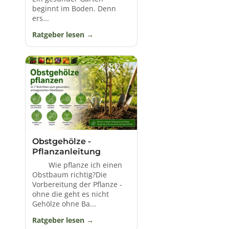
beginnt im Boden. Denn
Heute gelten Mispeln als
stark gefährdet
und die
ers...
Reliktvorkommen müssen besonders geschützt
werden. Ihr Ansehen ist in ihren Erzeugerländern, wie
Ratgeber lesen
Japan, Spanien, Südfrankreich, Italien, Griechenland
und Holland deutlich größer und wird dort auch auf
den lokalen Märkten gehandelt.
Obstgehölze -
Pflanzanleitung
Wie pflanze ich einen
Obstbaum richtig?Die
Vorbereitung der Pflanze -
ohne die geht es nicht
Gehölze ohne Ba...
Ratgeber lesen