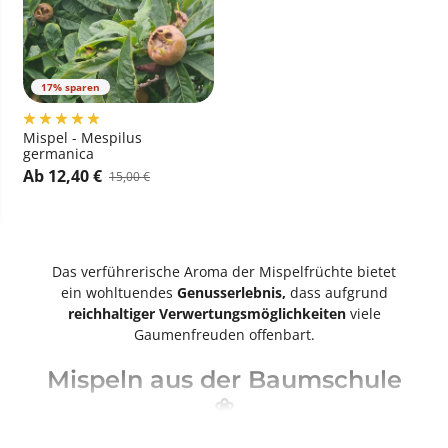
17% sparen
Mispel - Mespilus
germanica
Ab 12,40 €
15,00 €
Das verführerische Aroma der Mispelfrüchte bietet
ein wohltuendes
Genusserlebnis,
dass aufgrund
reichhaltiger Verwertungsmöglichkeiten
viele
Gaumenfreuden offenbart.
Mispeln aus der Baumschule
❀
Die Mispeln (Mespilus) sind eine Pflanzengattung der