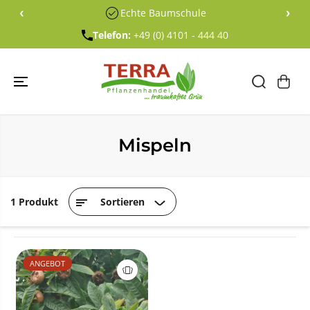
ÜBERSPRING
‹
›
Echte Baumschule
EN SIE ZU
INHALTEN
Telefon:
+49 (0) 4101 - 444 40
Mispeln
1 Produkt
Sortieren
ANGEBOT