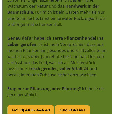
Wachstum der Natur und das
Handwerk in der
Baumschule.
Für mich ist ein Garten mehr als nur
eine Grünfläche. Er ist ein privater Rückzugsort, der
Geborgenheit schenken soll.
Genau dafür habe ich Terra Pflanzenhandel ins
Leben gerufen
. Es ist mein Versprechen, dass aus
meinen Pflanzen ein gesundes und kraftvolles Grün
wächst, das über Jahrzehnte Bestand hat. Deshalb
verlässt nur das Feld, was ich als Meisterstück
bezeichne:
frisch gerodet, voller Vitalität
und
bereit, im neuen Zuhause sicher anzuwachsen.
Fragen zur Pflanzung oder Planung?
Ich helfe dir
gern persönlich.
+49 (0) 4101 – 444 40
ZUM KONTAKT