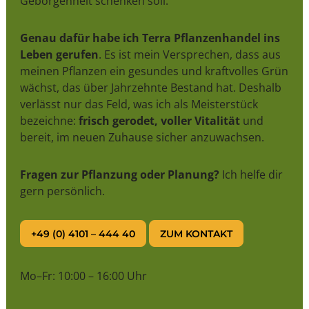
Geborgenheit schenken soll.
Genau dafür habe ich Terra Pflanzenhandel ins
Leben gerufen
. Es ist mein Versprechen, dass aus
meinen Pflanzen ein gesundes und kraftvolles Grün
wächst, das über Jahrzehnte Bestand hat. Deshalb
verlässt nur das Feld, was ich als Meisterstück
bezeichne:
frisch gerodet, voller Vitalität
und
bereit, im neuen Zuhause sicher anzuwachsen.
Fragen zur Pflanzung oder Planung?
Ich helfe dir
gern persönlich.
+49 (0) 4101 – 444 40
ZUM KONTAKT
Mo–Fr: 10:00 – 16:00 Uhr