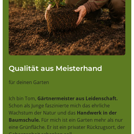
Qualität aus Meisterhand
für deinen Garten
Ich bin Tom,
Gärtnermeister aus Leidenschaft.
Schon als Junge faszinierte mich das ehrliche
Wachstum der Natur und das
Handwerk in der
Baumschule.
Für mich ist ein Garten mehr als nur
eine Grünfläche. Er ist ein privater Rückzugsort, der