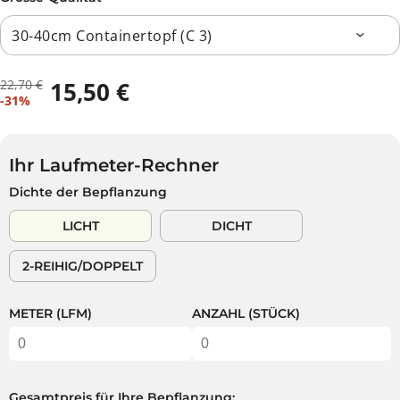
22,70 €
15,50 €
R
D
V
-31%
E
U
E
G
S
R
U
P
K
L
A
Ihr Laufmeter-Rechner
A
Ä
R
Dichte der Bepflanzung
U
R
S
F
E
T
LICHT
DICHT
S
R
P
P
2-REIHIG/DOPPELT
R
R
E
E
I
I
METER (LFM)
ANZAHL (STÜCK)
S
S
Gesamtpreis für Ihre Bepflanzung: