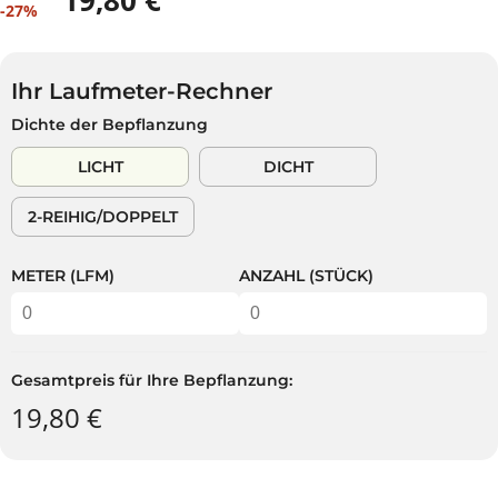
19,80 €
V
-27%
E
U
E
G
S
R
U
P
K
L
A
Ihr Laufmeter-Rechner
A
Ä
R
Dichte der Bepflanzung
U
R
S
F
E
T
LICHT
DICHT
S
R
P
P
2-REIHIG/DOPPELT
R
R
E
E
I
I
METER (LFM)
ANZAHL (STÜCK)
S
S
Gesamtpreis für Ihre Bepflanzung:
19,80 €