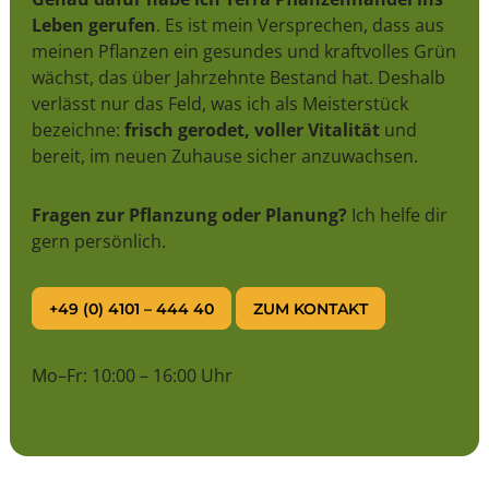
Leben gerufen
. Es ist mein Versprechen, dass aus
meinen Pflanzen ein gesundes und kraftvolles Grün
wächst, das über Jahrzehnte Bestand hat. Deshalb
verlässt nur das Feld, was ich als Meisterstück
bezeichne:
frisch gerodet, voller Vitalität
und
bereit, im neuen Zuhause sicher anzuwachsen.
Fragen zur Pflanzung oder Planung?
Ich helfe dir
gern persönlich.
+49 (0) 4101 – 444 40
ZUM KONTAKT
Mo–Fr: 10:00 – 16:00 Uhr