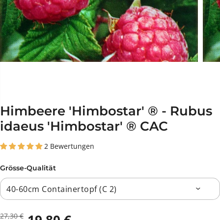
Himbeere 'Himbostar' ® - Rubus
idaeus 'Himbostar' ® CAC
2 Bewertungen
Grösse-Qualität
27,30 €
R
D