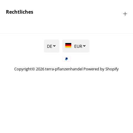
Rechtliches
DE
EUR
Copyright© 2026
terra-pflanzenhandel
Powered by Shopify
Himbeere
'Himbostar' ® -
IN DEN WARENKORB LEGEN
Rubus idaeus
'Himbostar' ® CAC