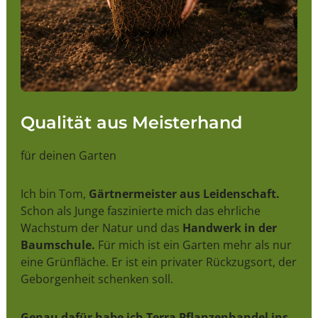
Qualität aus Meisterhand
für deinen Garten
Ich bin Tom,
Gärtnermeister aus Leidenschaft.
Schon als Junge faszinierte mich das ehrliche
Wachstum der Natur und das
Handwerk in der
Baumschule.
Für mich ist ein Garten mehr als nur
eine Grünfläche. Er ist ein privater Rückzugsort, der
Geborgenheit schenken soll.
Genau dafür habe ich Terra Pflanzenhandel ins