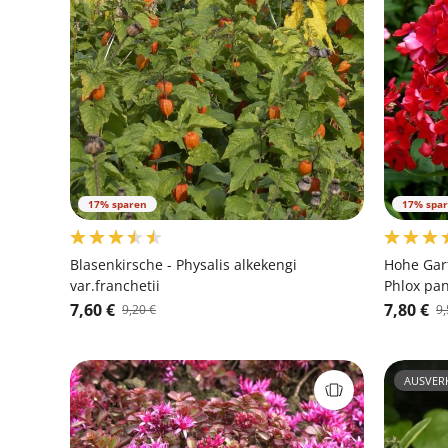
17% sparen
17% spa
Blasenkirsche - Physalis alkekengi
Hohe Gar
var.franchetii
Phlox pani
7,60 €
7,80 €
9,20 €
9,
AUSVER