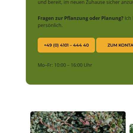
und bereit, im neuen Zuhause sicher anz
Fragen zur Pflanzung oder Planung?
Ich
persönlich.
+49 (0) 4101 – 444 40
ZUM KONTA
Mo–Fr: 10:00 – 16:00 Uhr