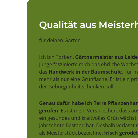
Qualität aus Meiste
für deinen Garten
Ich bin Torben,
Gärtnermeister aus Leid
Junge faszinierte mich das ehrliche Wach
das
Handwerk in der Baumschule.
Für mi
mehr als nur eine Grünfläche. Er ist ein pr
der Geborgenheit schenken soll.
Genau dafür habe ich Terra Pflanzenhan
gerufen
. Es ist mein Versprechen, dass a
ein gesundes und kraftvolles Grün wächst,
Jahrzehnte Bestand hat. Deshalb verlässt n
als Meisterstück bezeichne:
frisch gerodet,