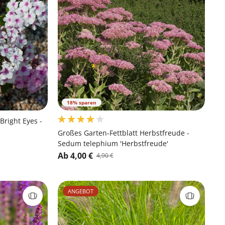
18% sparen
right Eyes -
Großes Garten-Fettblatt Herbstfreude -
Sedum telephium 'Herbstfreude'
Ab 4,00 €
4,90 €
ANGEBOT