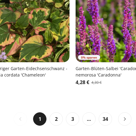
0% sparen
riger Garten-Eidechsenschwanz -
Garten-Blüten-Salbei 'Caradon
a cordata 'Chameleon'
nemorosa 'Caradonna'
4,28 €
4,30 €
1
2
3
…
34