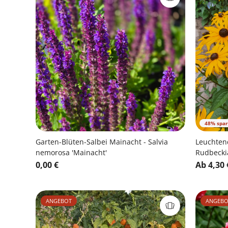
48% spa
Garten-Blüten-Salbei Mainacht - Salvia
Leuchten
nemorosa 'Mainacht'
Rudbeckia
0,00 €
Ab 4,30 
ANGEBOT
ANGEBO