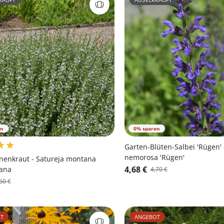
en
0% sparen
Garten-Blüten-Salbei 'Rügen' 
nemorosa 'Rügen'
nenkraut - Satureja montana
4,68 €
ana
4,70 €
60 €
T
ANGEBOT