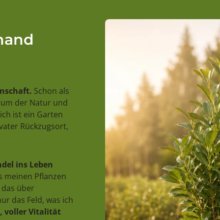
rhand
enschaft.
Schon als
stum der Natur und
ch ist ein Garten
ivater Rückzugsort,
del ins Leben
us meinen Pflanzen
 das über
ur das Feld, was ich
 voller Vitalität