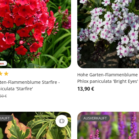
ren
Hohe Garten-Flammenblume B
Phlox paniculata 'Bright Eyes'
ten-Flammenblume Starfire -
13,90 €
culata 'Starfire'
50 €
KAUFT
AUSVERKAUFT