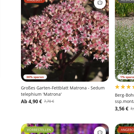
36% sparen
1% spar
Großes Garten-Fettblatt Matrona - Sedum
telephium 'Matrona'
Berg-Boh
Ab 4,90 €
ssp.mont
7,70 €
3,56 €
3,
VORBESTELLEN
ANGEBO