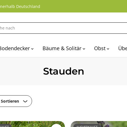
nnerhalb Deutschland
Bodendecker
Bäume & Solitär
Obst
Übe
Stauden
Sortieren
KAUFT
AUSVERKAUFT