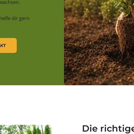
uwachsen.
 helfe dir gern
KT
Die richtig