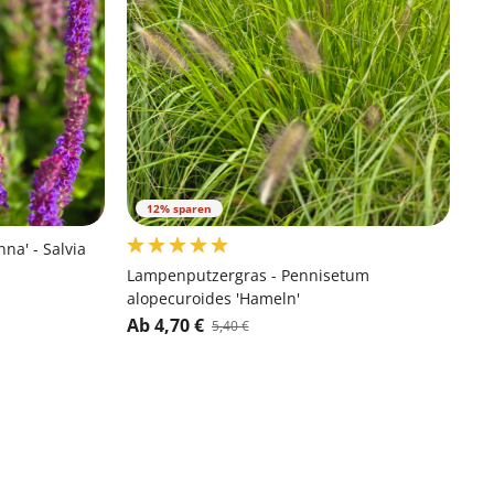
12% sparen
na' - Salvia
Lampenputzergras - Pennisetum
alopecuroides 'Hameln'
Ab 4,70 €
5,40 €