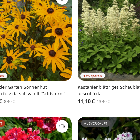
ren
17% sparen
der Garten-Sonnenhut -
Kastanienblättriges Schaublat
 fulgida sullivantii 'Goldsturm'
aesculifolia
€
11,10 €
8,40 €
13,40 €
T
AUSVERKAUFT