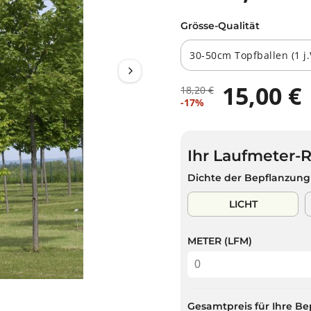
Grösse-Qualität
15,00 €
18,20 €
R
D
V
-17%
E
U
E
G
S
R
U
P
K
L
A
Ihr Laufmeter-
A
Ä
R
U
Dichte der Bepflanzung
R
S
F
E
T
S
LICHT
R
P
P
R
R
METER (LFM)
E
E
I
I
S
S
Gesamtpreis für Ihre Be