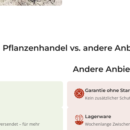
3
9
;
a Pflanzenhandel vs. andere Anb
Andere Anbie
Garantie ohne Sta
Kein zusätzlicher Schu
Lagerware
versendet – für mehr
Wochenlange Zwischenl