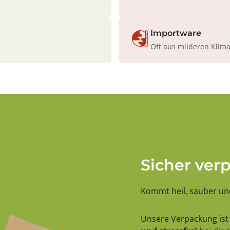
Importware
Oft aus milderen Klim
Sicher ver
Kommt heil, sauber und
Unsere Verpackung ist 