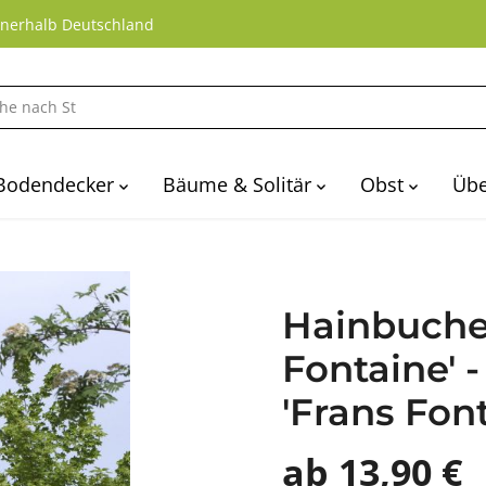
nnerhalb Deutschland
Bodendecker
Bäume & Solitär
Obst
Übe
Hainbuche
Fontaine' 
'Frans Font
ab 13,90 €