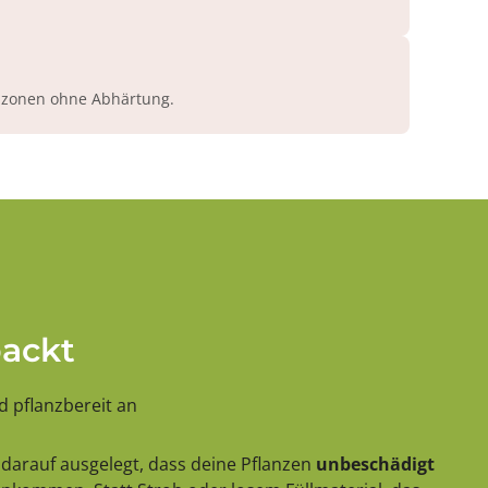
azonen ohne Abhärtung.
packt
 pflanzbereit an
darauf ausgelegt, dass deine Pflanzen
unbeschädigt