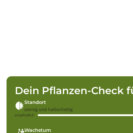
Dein Pflanzen-Check f
Standort
sonnig und halbschattig
empfindlich
Wachstum