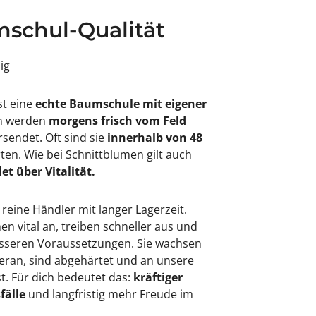
schul-Qualität
sig
st eine
echte Baumschule mit eigener
en werden
morgens frisch vom Feld
rsendet. Oft sind sie
innerhalb von 48
rten. Wie bei Schnittblumen gilt auch
et über Vitalität.
 reine Händler mit langer Lagerzeit.
 vital an, treiben schneller aus und
besseren Voraussetzungen. Sie wachsen
eran, sind abgehärtet und an unsere
. Für dich bedeutet das:
kräftiger
fälle
und langfristig mehr Freude im