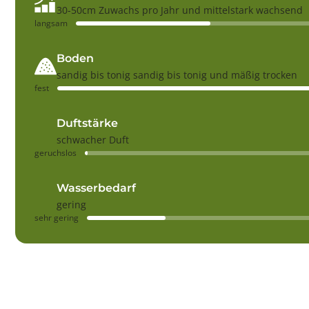
30-50cm Zuwachs pro Jahr und mittelstark wachsend
langsam
Boden
sandig bis tonig sandig bis tonig und mäßig trocken
fest
Duftstärke
schwacher Duft
geruchslos
Wasserbedarf
gering
sehr gering