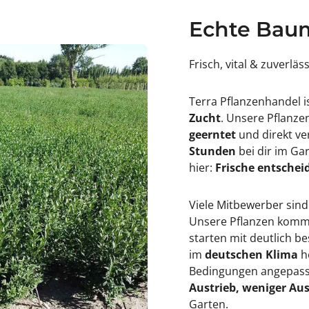
s
t
b
u
Echte Baum
e
l
t
u
u
s
l
&
Frisch, vital & zuverläs
u
#
s
3
&
9
Terra Pflanzenhandel i
#
;
3
F
Zucht
. Unsere Pflanz
9
r
geerntet
und direkt ve
;
a
F
n
Stunden
bei dir im Ga
r
s
hier:
Frische entscheid
a
F
n
o
s
n
F
t
Viele Mitbewerber sind
o
a
Unsere Pflanzen kommen
n
i
t
n
starten mit deutlich 
a
e
im
deutschen Klima
h
i
&
n
#
Bedingungen angepasst
e
3
Austrieb, weniger Aus
&
9
#
;
Garten.