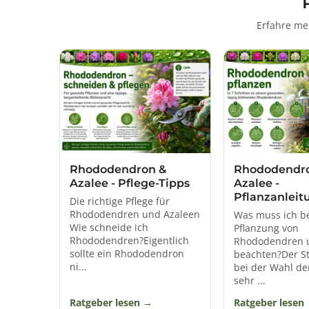
Erfahre me
Botanisch gehören sowohl Rhododend
bestimmte Gruppen verwendet, die
Klassische Garten-Rhododendren sin
zusammengesetzte Blütenstände. Viel
Japanische Azaleen
wachsen kompakt
Sommergrüne Azaleen
werfen ihre
bes
Rhododendron &
Rhododendr
Die Übergänge zwischen den Gruppen 
Azalee - Pflege-Tipps
Azalee -
Bel
Pflanzanleit
Immergrüne R
Die richtige Pflege für
Rhododendren und Azaleen
Was muss ich be
Wie schneide ich
Pflanzung von
Immergrüne Rhododendren bilden dich
Rhododendren?Eigentlich
Rhododendren 
den Juni hinein. Die einzelnen
sollte ein Rhododendron
beachten?Der St
ni...
bei der Wahl de
Großblumige Rhododendren eignen 
sehr ...
Gliederung schattiger Garten
Die endgültige Größe darf bei der
Ratgeber lesen
Ratgeber lesen