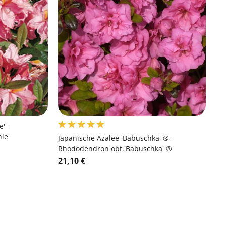
' -
ie'
Japanische Azalee 'Babuschka' ® -
Rhododendron obt.'Babuschka' ®
21,10 €