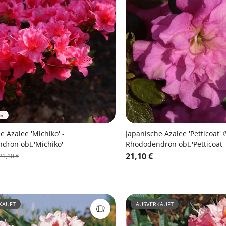
en
e Azalee 'Michiko' -
Japanische Azalee 'Petticoat' 
dron obt.'Michiko'
Rhododendron obt.'Petticoat'
21,10 €
21,10 €
KAUFT
AUSVERKAUFT