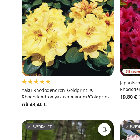
6% spar
Japanisch
Rhododen
Yaku-Rhododendron 'Goldprinz' ® -
19,80 €
Rhododendron yakushimanum 'Goldprinz'
®
Ab 43,40 €
AUSVERKAUFT
AUSVER