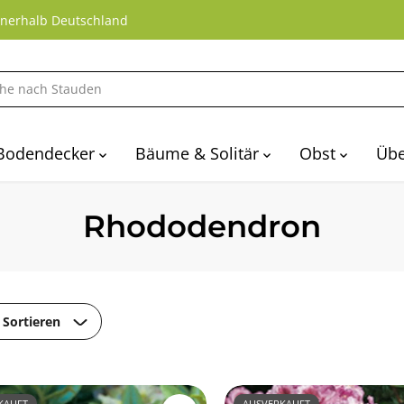
nnerhalb Deutschland
Bodendecker
Bäume & Solitär
Obst
Übe
Rhododendron
Sortieren
KAUFT
AUSVERKAUFT