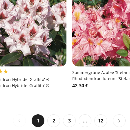
Sommergrüne Azalee 'Stefanie
Rhododendron luteum 'Stefan
ron-Hybride 'Graffito' ® -
42,30 €
ron Hybride 'Graffito' ®
1
2
3
…
12