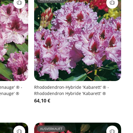
enauge' ® -
Rhododendron-Hybride 'Kabarett' ® -
enauge' ®
Rhododendron Hybride 'Kabarett' ®
64,10 €
AUSVERKAUFT