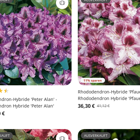
11% sparen
Rhododendron-Hybride 'Pfau
Rhododendron Hybride 'Pfau
ron-Hybride 'Peter Alan' -
36,30 €
dron Hybride 'Peter Alan'
41,12 €
 €
KAUFT
AUSVERKAUFT