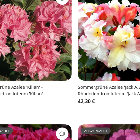
ne Azalee 'Kilian' -
Sommergrüne Azalee 'Jack A.S
dron luteum 'Kilian'
Rhododendron luteum 'Jack A
42,30 €
KAUFT
AUSVERKAUFT