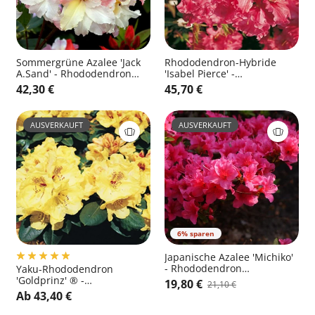
Sommergrüne Azalee 'Jack
Rhododendron-Hybride
A.Sand' - Rhododendron
'Isabel Pierce' -
luteum 'Jack A.Sand'
Rhododendron Hybride
42,30 €
45,70 €
'Isabel Pierce'
AUSVERKAUFT
AUSVERKAUFT
6% sparen
Japanische Azalee 'Michiko'
- Rhododendron
Yaku-Rhododendron
obt.'Michiko'
'Goldprinz' ® -
19,80 €
21,10 €
Rhododendron
Ab 43,40 €
yakushimanum 'Goldprinz'
®