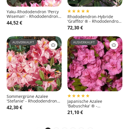
Yaku-Rhododendron 'Percy
Wiseman' - Rhododendron
Rhododendron-Hybride
yak.'Percy Wiseman'
'Graffito' ® - Rhododendron
44,52 €
Hybride 'Graffito' ®
72,30 €
AUSVERKAUFT
AUSVERKAUFT
Sommergrüne Azalee
'Stefanie' - Rhododendron
Japanische Azalee
luteum 'Stefanie'
'Babuschka' ® -
42,30 €
Rhododendron
21,10 €
obt.'Babuschka' ®