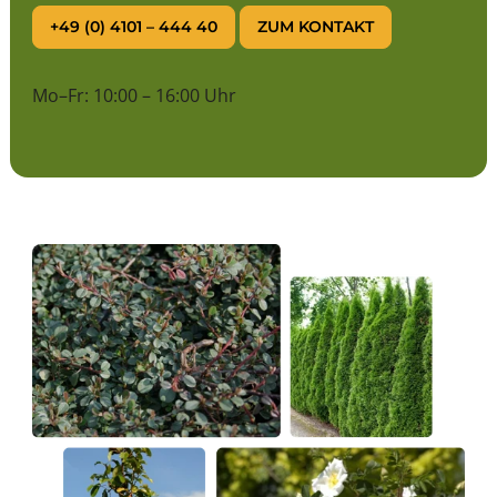
zusätzliche Abwechslung schaffen.
+49 (0) 4101 – 444 40
ZUM KONTAKT
Eine begrenzte Farbauswahl wirkt meist harmonischer
als eine Mischung aus vielen stark unterschiedlichen
Farbtönen. Besonders elegant sind Kombinationen
Mo–Fr: 10:00 – 16:00 Uhr
aus Weiß, Rosa und Violett oder warme Pflanzungen
aus Gelb, Orange und Rot.
Der richtige Standort für
Rhododendren und
Azaleen
Die meisten Rhododendren bevorzugen einen
halbschattigen bis lichtschattigen Standort
. Ideal ist
ein Platz mit milder Morgen- oder Abendsonne und
Schutz vor intensiver Mittagssonne.
Unter lichten, tief wurzelnden Bäumen können
Rhododendren gute Bedingungen finden. Geeignet
sind beispielsweise Kiefern oder andere Gehölze, die
keinen extrem dichten Wurzelfilz direkt an der
Bodenoberfläche bilden.
Weniger günstig ist ein Standort unmittelbar unter
stark wasserziehenden, flach wurzelnden Bäumen.