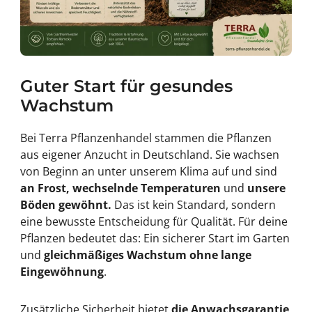
Blattadern. Diese Erscheinung wird als Chlorose
bezeichnet. Eine zusätzliche Düngung allein löst das
Problem meist nicht, wenn die Bodenreaktion
grundsätzlich ungeeignet ist.
Der Boden sollte:
Guter Start für gesundes
humusreich und locker sein,
Wasser gut speichern können,
Wachstum
überschüssige Feuchtigkeit zuverlässig ableiten,
frei von dauerhafter Staunässe sein,
Bei Terra Pflanzenhandel stammen die Pflanzen
möglichst wenig Kalk enthalten.
aus eigener Anzucht in Deutschland. Sie wachsen
Rhododendren sind Flachwurzler. Ihr feines
von Beginn an unter unserem Klima auf und sind
Wurzelsystem befindet sich überwiegend in den
an Frost, wechselnde Temperaturen
und
unsere
oberen Bodenschichten. Der Boden darf deshalb nicht
Böden gewöhnt.
Das ist kein Standard, sondern
verdichtet, tief gehackt oder regelmäßig mit schweren
Geräten befahren werden.
eine bewusste Entscheidung für Qualität. Für deine
Rhododendronerde und
Pflanzen bedeutet das: Ein sicherer Start im Garten
torffreie Substrate
und
gleichmäßiges Wachstum ohne lange
Eingewöhnung
.
Zur Bodenverbesserung können spezielle
Rhododendronerden oder Moorbeetsubstrate
verwendet werden. Sie besitzen meist einen niedrigen
Zusätzliche Sicherheit bietet
die Anwachsgarantie