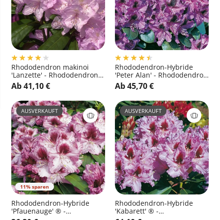
Rhododendron makinoi
Rhododendron-Hybride
'Lanzette' - Rhododendron
'Peter Alan' - Rhododendron
makinoi 'Lanzette'
Hybride 'Peter Alan'
Ab 41,10 €
Ab 45,70 €
AUSVERKAUFT
AUSVERKAUFT
11% sparen
Rhododendron-Hybride
Rhododendron-Hybride
'Pfauenauge' ® -
'Kabarett' ® -
Rhododendron Hybride
Rhododendron Hybride