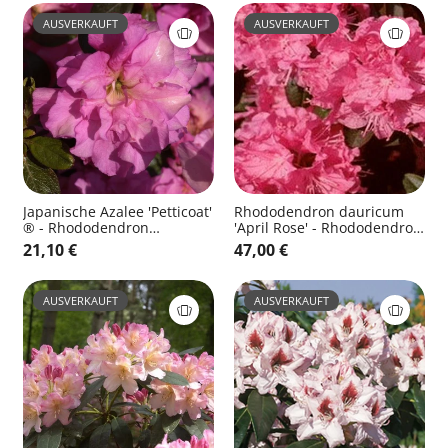
AUSVERKAUFT
AUSVERKAUFT
Japanische Azalee 'Petticoat'
Rhododendron dauricum
® - Rhododendron
'April Rose' - Rhododendron
obt.'Petticoat' ®
dauricum 'April Rose'
21,10 €
47,00 €
AUSVERKAUFT
AUSVERKAUFT