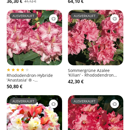
36,30 €
64,10 €
41,12 €
'Pfauenauge' ®
'Kabarett' ®
AUSVERKAUFT
AUSVERKAUFT
Sommergrüne Azalee
'Kilian' - Rhododendron
Rhododendron-Hybride
luteum 'Kilian'
'Anastasia' ® -
42,30 €
Rhododendron Hybride
50,80 €
'Anastasia' ®
AUSVERKAUFT
AUSVERKAUFT