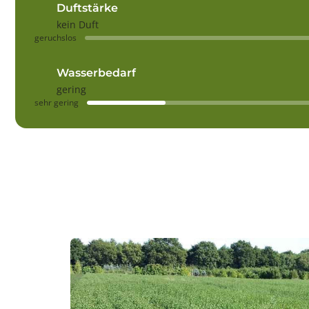
Duftstärke
kein Duft
geruchslos
Wasserbedarf
gering
sehr gering