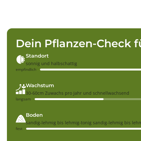
Dein Pflanzen-Check f
Standort
sonnig und halbschattig
empfindlich
Wachstum
30-60cm Zuwachs pro Jahr und schnellwachsend
langsam
Boden
sandig-lehmig bis lehmig-tonig sandig-lehmig bis leh
fest