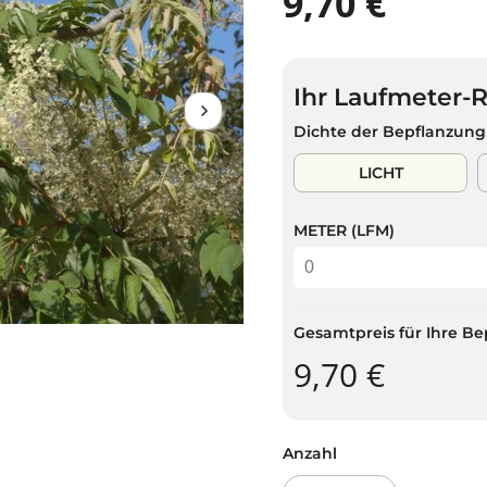
9,70 €
R
A
E
U
G
S
U
V
Ihr Laufmeter-
L
E
Ä
R
Dichte der Bepflanzung
R
K
E
A
LICHT
R
U
P
F
METER (LFM)
R
T
E
I
S
Gesamtpreis für Ihre Be
9,70 €
Anzahl