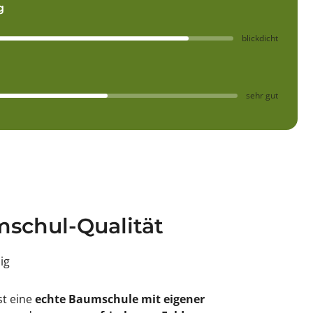
g
blickdicht
sehr gut
schul-Qualität
sig
st eine
echte Baumschule mit eigener