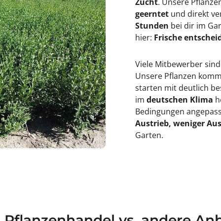
Zucht
. Unsere Pflanz
geerntet
und direkt ve
Stunden
bei dir im Ga
hier:
Frische entscheid
Viele Mitbewerber sind
Unsere Pflanzen kommen
starten mit deutlich 
im
deutschen Klima
h
Bedingungen angepasst
Austrieb, weniger Aus
Garten.
a Pflanzenhandel vs. andere Anb