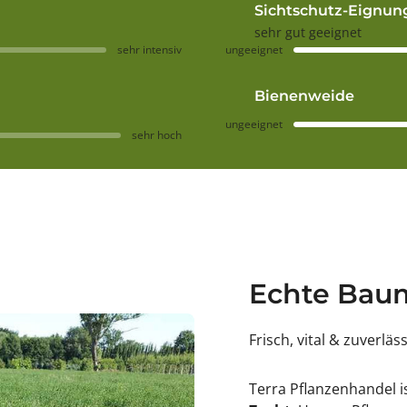
Sichtschutz-Eignun
sehr gut geeignet
sehr intensiv
ungeeignet
Bienenweide
ungeeignet
sehr hoch
Echte Baum
Frisch, vital & zuverläs
Terra Pflanzenhandel i