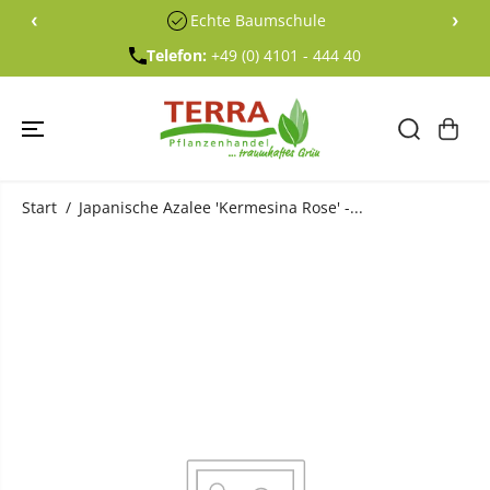
ÜBERSPRING
‹
›
Echte Baumschule
EN SIE ZU
INHALTEN
Telefon:
+49 (0) 4101 - 444 40
Start
Japanische Azalee 'Kermesina Rose' -...
ÜBERSPRING
EN SIE
PRODUKTINF
ORMATIONE
N