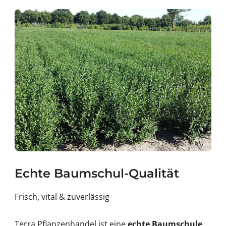
#
;
3
9
;
Echte Baumschul-Qualität
Frisch, vital & zuverlässig
Terra Pflanzenhandel ist eine
echte Baumschule