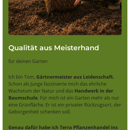
Qualität aus Meisterhand
für deinen Garten
Ich bin Tom,
Gärtnermeister aus Leidenschaft.
Schon als Junge faszinierte mich das ehrliche
Wachstum der Natur und das
Handwerk in der
Baumschule.
Für mich ist ein Garten mehr als nur
eine Grünfläche. Er ist ein privater Rückzugsort, der
Geborgenheit schenken soll.
Genau dafür habe ich Terra Pflanzenhandel ins