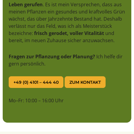
Leben gerufen
. Es ist mein Versprechen, dass aus
meinen Pflanzen ein gesundes und kraftvolles Grün
wächst, das über Jahrzehnte Bestand hat. Deshalb
verlässt nur das Feld, was ich als Meisterstück
bezeichne:
frisch gerodet, voller Vitalität
und
bereit, im neuen Zuhause sicher anzuwachsen.
Fragen zur Pflanzung oder Planung?
Ich helfe dir
gern persönlich.
+49 (0) 4101 – 444 40
ZUM KONTAKT
Mo–Fr: 10:00 – 16:00 Uhr