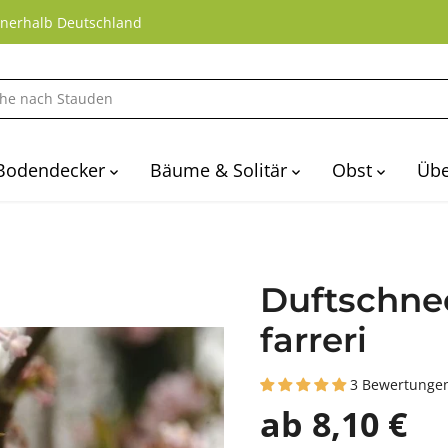
nnerhalb Deutschland
Bodendecker
Bäume & Solitär
Obst
Übe
Duftschne
farreri
3 Bewertunge
ab 8,10 €