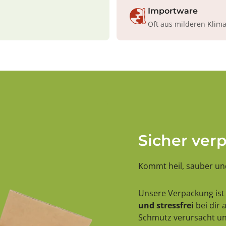
Importware
Oft aus milderen Klim
Sicher ver
Kommt heil, sauber und
Unsere Verpackung ist 
und stressfrei
bei dir
Schmutz verursacht und