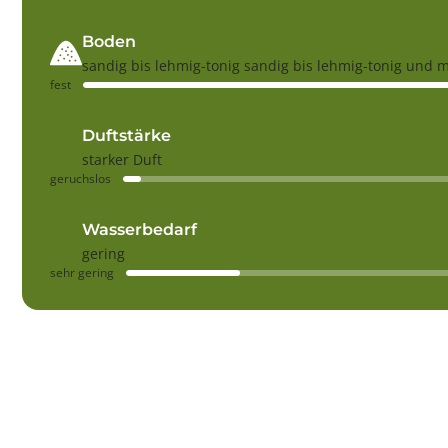
Boden
sandig bis lehmig-tonig sandig bis lehmig-tonig und 
fest
Duftstärke
starker Duft
geruchslos
Wasserbedarf
gering
sehr gering