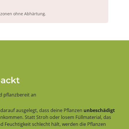
azonen ohne Abhärtung.
packt
 pflanzbereit an
darauf ausgelegt, dass deine Pflanzen
unbeschädigt
 ankommen. Statt Stroh oder losem Füllmaterial, das
 Feuchtigkeit schlecht hält, werden die Pflanzen