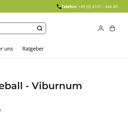
Telefon:
+49 (0) 4101 - 444 40
r uns
Ratgeber
eball - Viburnum
n