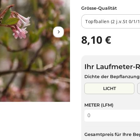
Grösse-Qualität
8,10 €
R
A
E
U
G
S
U
V
Ihr Laufmeter-
L
E
Ä
R
Dichte der Bepflanzung
R
K
E
A
LICHT
R
U
P
F
METER (LFM)
R
T
E
I
S
Gesamtpreis für Ihre Be