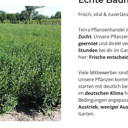
Frisch, vital & zuverläs
Terra Pflanzenhandel i
Zucht
. Unsere Pflanz
geerntet
und direkt ve
Stunden
bei dir im Ga
hier:
Frische entscheid
Viele Mitbewerber sind
Unsere Pflanzen kommen
starten mit deutlich 
im
deutschen Klima
h
Bedingungen angepasst
Austrieb, weniger Aus
Garten.