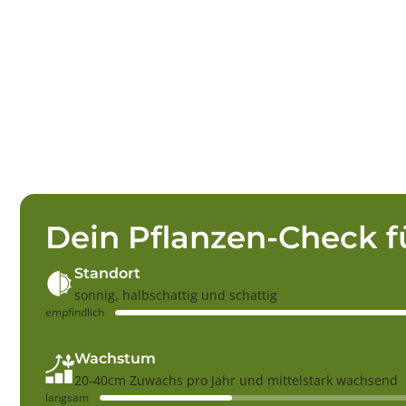
Dein Pflanzen-Check f
Standort
sonnig, halbschattig und schattig
empfindlich
Wachstum
20-40cm Zuwachs pro Jahr und mittelstark wachsend
langsam