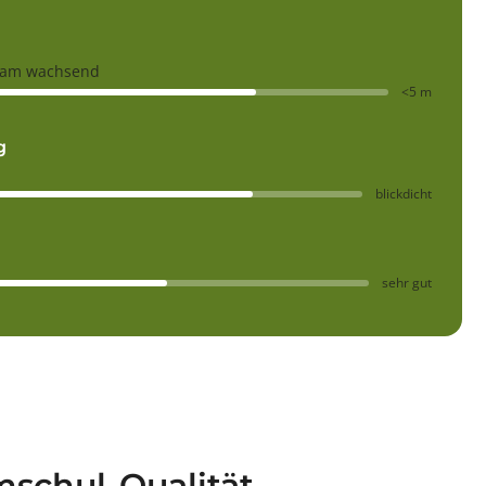
gsam wachsend
<5 m
g
blickdicht
sehr gut
schul-Qualität