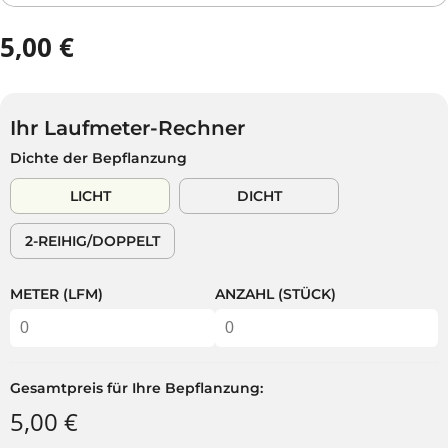
5,00 €
R
A
E
U
G
S
U
V
Ihr Laufmeter-Rechner
L
E
Dichte der Bepflanzung
Ä
R
R
K
LICHT
DICHT
E
A
R
U
2-REIHIG/DOPPELT
P
F
R
T
E
METER (LFM)
ANZAHL (STÜCK)
I
S
Gesamtpreis für Ihre Bepflanzung:
5,00 €