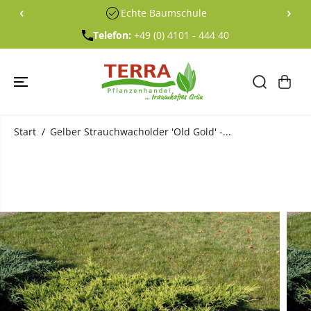
ÜBERSPRING
‹
›
Echte Baumschule
EN SIE ZU
INHALTEN
Telefon:
+49 (0) 4101 - 444 40
Start
Gelber Strauchwacholder 'Old Gold' -...
ÜBERSPRING
EN SIE
PRODUKTINF
ORMATIONE
N