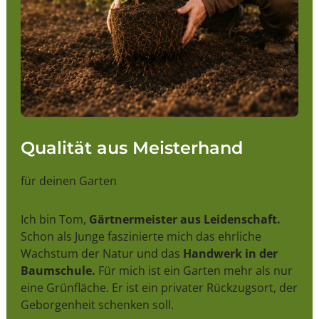
Qualität aus Meisterhand
für deinen Garten
Ich bin Tom,
Gärtnermeister aus Leidenschaft.
Schon als Junge faszinierte mich das ehrliche
Wachstum der Natur und das
Handwerk in der
Baumschule.
Für mich ist ein Garten mehr als nur
eine Grünfläche. Er ist ein privater Rückzugsort, der
Geborgenheit schenken soll.