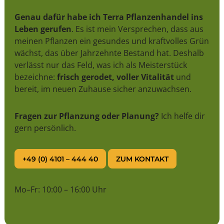
Genau dafür habe ich Terra Pflanzenhandel ins
Leben gerufen
. Es ist mein Versprechen, dass aus
meinen Pflanzen ein gesundes und kraftvolles Grün
wächst, das über Jahrzehnte Bestand hat. Deshalb
verlässt nur das Feld, was ich als Meisterstück
bezeichne:
frisch gerodet, voller Vitalität
und
bereit, im neuen Zuhause sicher anzuwachsen.
Fragen zur Pflanzung oder Planung?
Ich helfe dir
gern persönlich.
+49 (0) 4101 – 444 40
ZUM KONTAKT
Mo–Fr: 10:00 – 16:00 Uhr