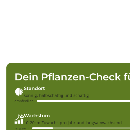
Dein Pflanzen-Check f
Standort
sonnig, halbschattig und schattig
empfindlich
Wachstum
10-20cm Zuwachs pro Jahr und langsamwachsend
langsam