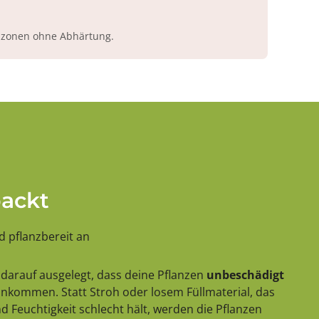
azonen ohne Abhärtung.
packt
 pflanzbereit an
darauf ausgelegt, dass deine Pflanzen
unbeschädigt
 ankommen. Statt Stroh oder losem Füllmaterial, das
 Feuchtigkeit schlecht hält, werden die Pflanzen