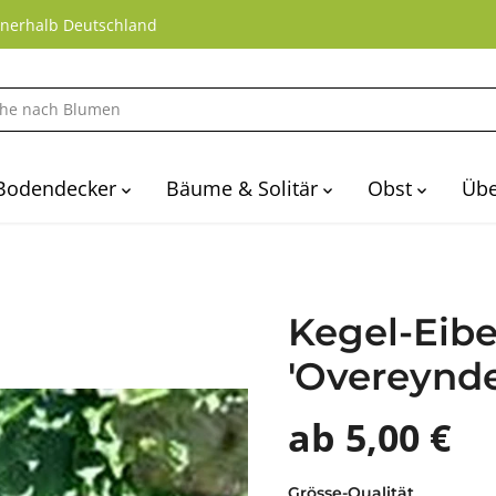
nnerhalb Deutschland
Bodendecker
Bäume & Solitär
Obst
Übe
Kegel-Eibe
'Overeynde
ab 5,00 €
Grösse-Qualität