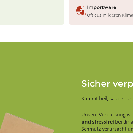
Importware
Oft aus milderen Klim
Sicher ver
Kommt heil, sauber und
Unsere Verpackung ist 
und stressfrei
bei dir
Schmutz verursacht und