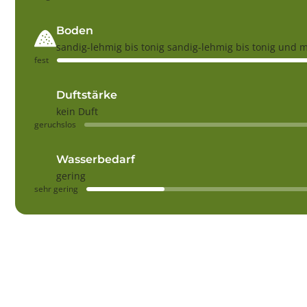
Boden
sandig-lehmig bis tonig sandig-lehmig bis tonig und 
fest
Duftstärke
kein Duft
geruchslos
Wasserbedarf
gering
sehr gering