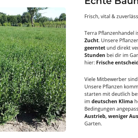
Echte Baum
Frisch, vital & zuverläs
Terra Pflanzenhandel i
Zucht
. Unsere Pflanz
geerntet
und direkt ve
Stunden
bei dir im Ga
hier:
Frische entscheid
Viele Mitbewerber sind
Unsere Pflanzen kommen
starten mit deutlich 
im
deutschen Klima
h
Bedingungen angepasst
Austrieb, weniger Aus
Garten.