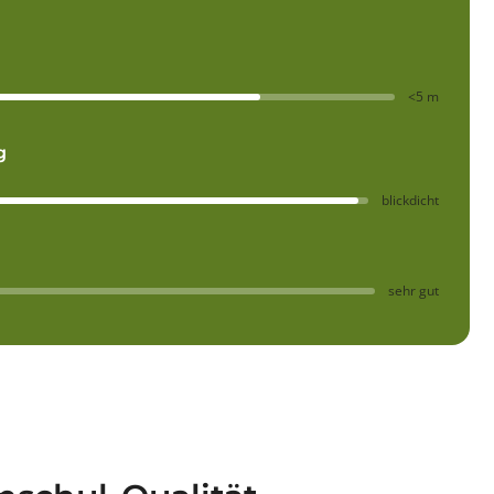
<5 m
g
blickdicht
sehr gut