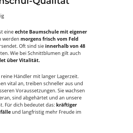
schul-Qualität
sig
st eine
echte Baumschule mit eigener
en werden
morgens frisch vom Feld
rsendet. Oft sind sie
innerhalb von 48
rten. Wie bei Schnittblumen gilt auch
et über Vitalität.
 reine Händler mit langer Lagerzeit.
 vital an, treiben schneller aus und
besseren Voraussetzungen. Sie wachsen
eran, sind abgehärtet und an unsere
. Für dich bedeutet das:
kräftiger
fälle
und langfristig mehr Freude im