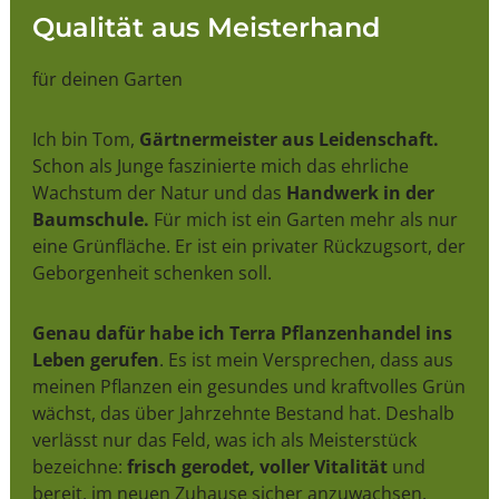
Qualität aus Meisterhand
für deinen Garten
Ich bin Tom,
Gärtnermeister aus Leidenschaft.
Schon als Junge faszinierte mich das ehrliche
Wachstum der Natur und das
Handwerk in der
Baumschule.
Für mich ist ein Garten mehr als nur
eine Grünfläche. Er ist ein privater Rückzugsort, der
Geborgenheit schenken soll.
Genau dafür habe ich Terra Pflanzenhandel ins
Leben gerufen
. Es ist mein Versprechen, dass aus
meinen Pflanzen ein gesundes und kraftvolles Grün
wächst, das über Jahrzehnte Bestand hat. Deshalb
verlässt nur das Feld, was ich als Meisterstück
bezeichne:
frisch gerodet, voller Vitalität
und
bereit, im neuen Zuhause sicher anzuwachsen.