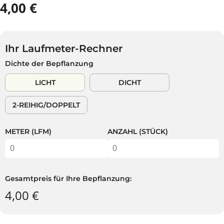
4,00 €
R
A
E
U
G
S
U
V
Ihr Laufmeter-Rechner
L
E
Dichte der Bepflanzung
Ä
R
R
K
LICHT
DICHT
E
A
R
U
2-REIHIG/DOPPELT
P
F
R
T
E
METER (LFM)
ANZAHL (STÜCK)
I
S
Gesamtpreis für Ihre Bepflanzung:
4,00 €