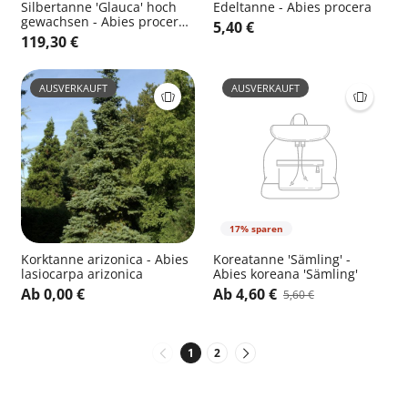
Silbertanne 'Glauca' hoch
Edeltanne - Abies procera
gewachsen - Abies procera
5,40 €
'Glauca' hoch gewachsen
119,30 €
AUSVERKAUFT
AUSVERKAUFT
17% sparen
Korktanne arizonica - Abies
Koreatanne 'Sämling' -
lasiocarpa arizonica
Abies koreana 'Sämling'
Ab 0,00 €
Ab 4,60 €
5,60 €
1
2