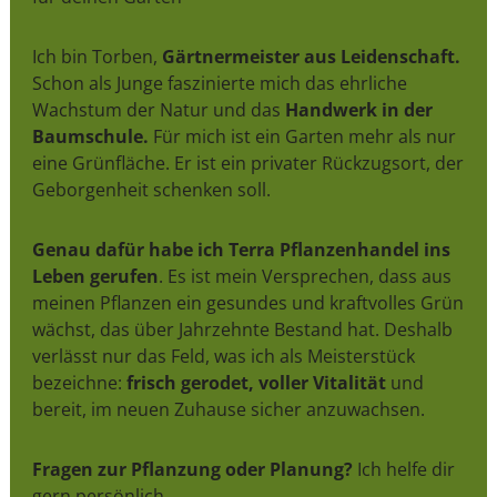
Ich bin Torben,
Gärtnermeister aus Leidenschaft.
Schon als Junge faszinierte mich das ehrliche
Wachstum der Natur und das
Handwerk in der
Baumschule.
Für mich ist ein Garten mehr als nur
eine Grünfläche. Er ist ein privater Rückzugsort, der
Geborgenheit schenken soll.
Genau dafür habe ich Terra Pflanzenhandel ins
Leben gerufen
. Es ist mein Versprechen, dass aus
meinen Pflanzen ein gesundes und kraftvolles Grün
wächst, das über Jahrzehnte Bestand hat. Deshalb
verlässt nur das Feld, was ich als Meisterstück
bezeichne:
frisch gerodet, voller Vitalität
und
bereit, im neuen Zuhause sicher anzuwachsen.
Fragen zur Pflanzung oder Planung?
Ich helfe dir
gern persönlich.