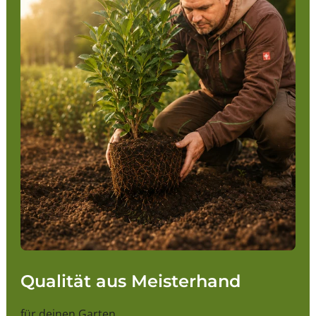
Tannenbaum kaufen, unterstützen Sie auch die lokale
Wirtschaft und helfen, den natürlichen Waldbestand
zu erhalten.
Zusammenfassend sind Tannen und Tannenbäume
ein unverzichtbarer Teil unserer Natur und Kultur. Sie
bieten Schönheit, Funktionalität und Nachhaltigkeit.
Wählen Sie diese Weihnachtszeit einen Tannenbaum
für Ihr Zuhause und genießen Sie die vielen Vorteile,
die er bietet.
Qualität aus Meisterhand
für deinen Garten