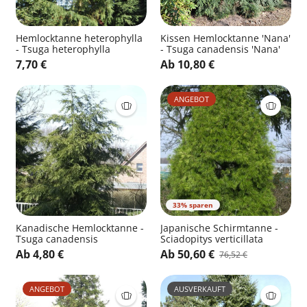
Hemlocktanne heterophylla
Kissen Hemlocktanne 'Nana'
- Tsuga heterophylla
- Tsuga canadensis 'Nana'
7,70 €
Ab 10,80 €
ANGEBOT
33% sparen
Kanadische Hemlocktanne -
Japanische Schirmtanne -
Tsuga canadensis
Sciadopitys verticillata
Ab 4,80 €
Ab 50,60 €
76,52 €
ANGEBOT
AUSVERKAUFT