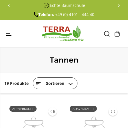
ÜBERSPRING
‹
›
Echte Baumschule
EN SIE ZU
INHALTEN
Telefon:
+49 (0) 4101 - 444 40
Tannen
19 Produkte
Sortieren
AUSVERKAUFT
AUSVERKAUFT