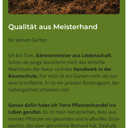
Qualität aus Meisterhand
für deinen Garten
Ich bin Tom,
Gärtnermeister aus Leidenschaft.
Schon als Junge faszinierte mich das ehrliche
Wachstum der Natur und das
Handwerk in der
Baumschule.
Für mich ist ein Garten mehr als nur
eine Grünfläche. Er ist ein privater Rückzugsort, der
Geborgenheit schenken soll.
Genau dafür habe ich Terra Pflanzenhandel ins
Leben gerufen
. Es ist mein Versprechen, dass aus
meinen Pflanzen ein gesundes und kraftvolles Grün
wächst, das über Jahrzehnte Bestand hat. Deshalb