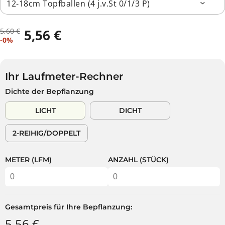
5,60 €
5,56 €
R
D
V
-0%
E
U
E
G
S
R
U
P
K
L
A
Ihr Laufmeter-Rechner
A
Ä
R
Dichte der Bepflanzung
U
R
S
F
E
T
LICHT
DICHT
S
R
P
P
2-REIHIG/DOPPELT
R
R
E
E
I
I
METER (LFM)
ANZAHL (STÜCK)
S
S
Gesamtpreis für Ihre Bepflanzung:
5,56 €