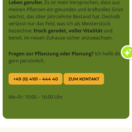
Leben gerufen
. Es ist mein Versprechen, dass aus
meinen Pflanzen ein gesundes und kraftvolles Grün
wächst, das über Jahrzehnte Bestand hat. Deshalb
verlässt nur das Feld, was ich als Meisterstück
bezeichne:
frisch gerodet, voller Vitalität
und
bereit, im neuen Zuhause sicher anzuwachsen.
Fragen zur Pflanzung oder Planung?
Ich helfe dir
gern persönlich.
+49 (0) 4101 – 444 40
ZUM KONTAKT
Mo–Fr: 10:00 – 16:00 Uhr