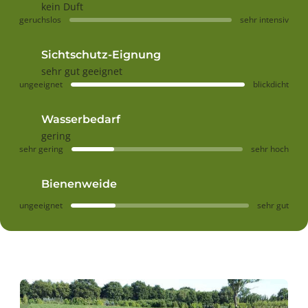
kein Duft
geruchslos
sehr intensiv
Sichtschutz-Eignung
sehr gut geeignet
ungeeignet
blickdicht
Wasserbedarf
gering
sehr gering
sehr hoch
Bienenweide
ungeeignet
sehr gut