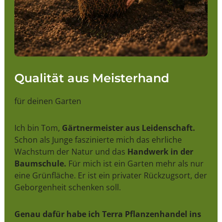
Qualität aus Meisterhand
für deinen Garten
Ich bin Tom,
Gärtnermeister aus Leidenschaft.
Schon als Junge faszinierte mich das ehrliche
Wachstum der Natur und das
Handwerk in der
Baumschule.
Für mich ist ein Garten mehr als nur
eine Grünfläche. Er ist ein privater Rückzugsort, der
Geborgenheit schenken soll.
Genau dafür habe ich Terra Pflanzenhandel ins