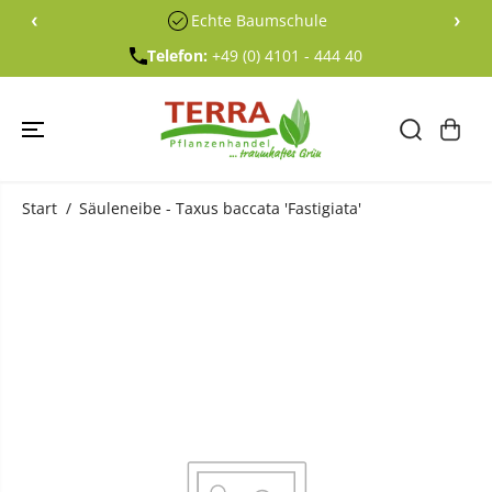
ÜBERSPRING
‹
›
Echte Baumschule
EN SIE ZU
INHALTEN
Telefon:
+49 (0) 4101 - 444 40
Start
Säuleneibe - Taxus baccata 'Fastigiata'
ÜBERSPRING
EN SIE
PRODUKTINF
ORMATIONE
N