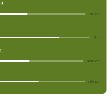
it
tolerant
<5 m
g
blickdicht
sehr gut