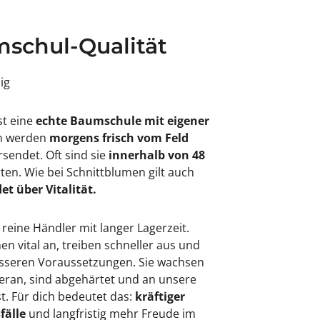
schul-Qualität
sig
st eine
echte Baumschule mit eigener
en werden
morgens frisch vom Feld
rsendet. Oft sind sie
innerhalb von 48
rten. Wie bei Schnittblumen gilt auch
et über Vitalität.
 reine Händler mit langer Lagerzeit.
 vital an, treiben schneller aus und
besseren Voraussetzungen. Sie wachsen
eran, sind abgehärtet und an unsere
. Für dich bedeutet das:
kräftiger
fälle
und langfristig mehr Freude im