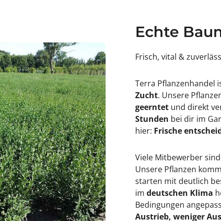
p
u
u
s
l
&
u
#
Echte Baum
s
3
&
9
#
;
Frisch, vital & zuverläs
3
R
9
o
;
s
R
e
Terra Pflanzenhandel i
o
u
Zucht
. Unsere Pflanz
s
m
e
&
geerntet
und direkt ve
u
#
Stunden
bei dir im Ga
m
3
&
9
hier:
Frische entscheid
#
;
3
9
Viele Mitbewerber sind
;
Unsere Pflanzen kommen
starten mit deutlich 
im
deutschen Klima
h
Bedingungen angepasst
Austrieb, weniger Aus