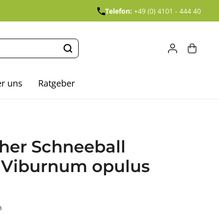
Telefon:
+49 (0) 4101 - 444 40
r uns
Ratgeber
her Schneeball
- Viburnum opulus
n