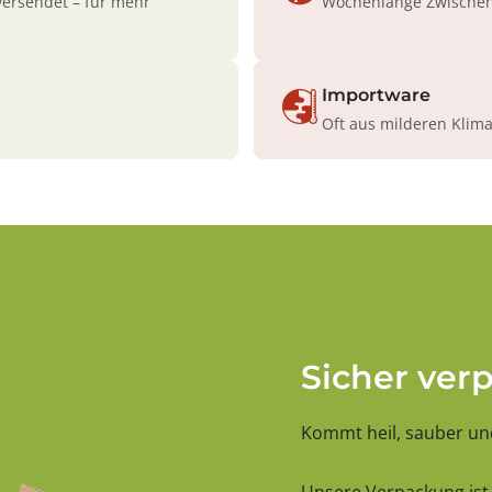
versendet – für mehr
Wochenlange Zwischenl
Importware
Oft aus milderen Klim
Sicher ver
Kommt heil, sauber und