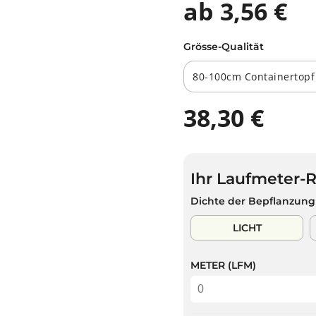
ab 3,56 €
Grösse-Qualität
38,30 €
R
E
G
U
Ihr Laufmeter-
L
Ä
Dichte der Bepflanzung
R
E
LICHT
R
P
METER (LFM)
R
E
I