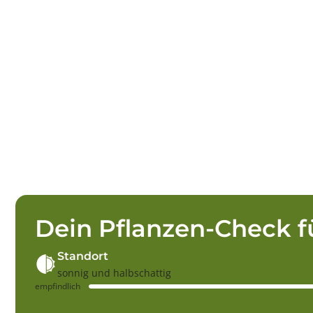
Dein Pflanzen-Check f
Standort
sonnig und halbschattig
empfindlich