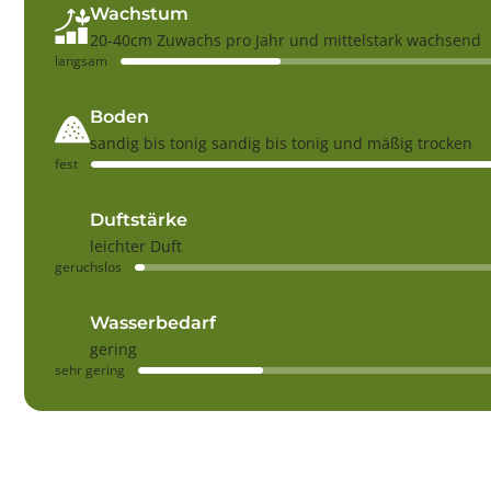
Wachstum
20-40cm Zuwachs pro Jahr und mittelstark wachsend
langsam
Boden
sandig bis tonig sandig bis tonig und mäßig trocken
fest
Duftstärke
leichter Duft
geruchslos
Wasserbedarf
gering
sehr gering