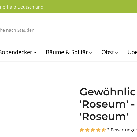
nnerhalb Deutschland
Bodendecker
Bäume & Solitär
Obst
Übe
Gewöhnlic
'Roseum' 
'Roseum'
3 Bewertunge