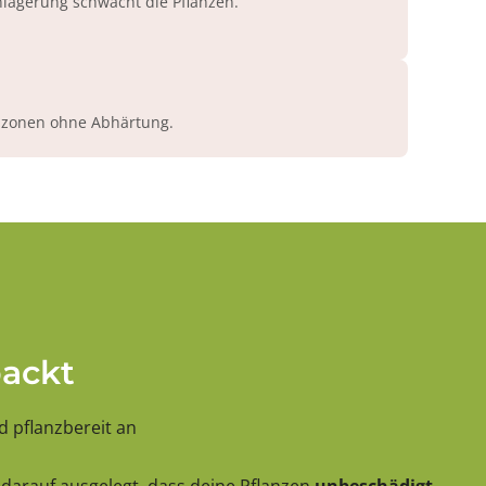
agerung schwächt die Pflanzen.
azonen ohne Abhärtung.
packt
 pflanzbereit an