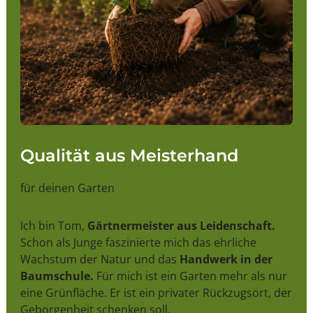
Qualität aus Meisterhand
für deinen Garten
Ich bin Tom,
Gärtnermeister aus Leidenschaft.
Schon als Junge faszinierte mich das ehrliche
Wachstum der Natur und das
Handwerk in der
Baumschule.
Für mich ist ein Garten mehr als nur
eine Grünfläche. Er ist ein privater Rückzugsort, der
Geborgenheit schenken soll.