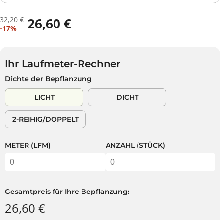
32,20 €
26,60 €
R
D
V
-17%
E
U
E
G
S
R
U
P
K
L
A
Ihr Laufmeter-Rechner
A
Ä
R
Dichte der Bepflanzung
U
R
S
F
E
T
LICHT
DICHT
S
R
P
P
2-REIHIG/DOPPELT
R
R
E
E
I
I
METER (LFM)
ANZAHL (STÜCK)
S
S
Gesamtpreis für Ihre Bepflanzung:
26,60 €