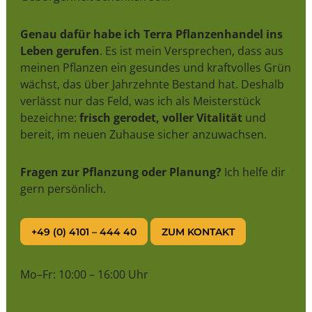
Genau dafür habe ich Terra Pflanzenhandel ins
Leben gerufen
. Es ist mein Versprechen, dass aus
meinen Pflanzen ein gesundes und kraftvolles Grün
wächst, das über Jahrzehnte Bestand hat. Deshalb
verlässt nur das Feld, was ich als Meisterstück
bezeichne:
frisch gerodet, voller Vitalität
und
bereit, im neuen Zuhause sicher anzuwachsen.
Fragen zur Pflanzung oder Planung?
Ich helfe dir
gern persönlich.
+49 (0) 4101 – 444 40
ZUM KONTAKT
Mo–Fr: 10:00 – 16:00 Uhr