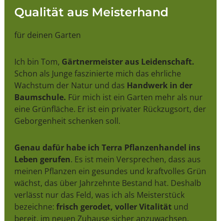
Qualität aus Meisterhand
für deinen Garten
Ich bin Tom,
Gärtnermeister aus Leidenschaft.
Schon als Junge faszinierte mich das ehrliche
Wachstum der Natur und das
Handwerk in der
Baumschule.
Für mich ist ein Garten mehr als nur
eine Grünfläche. Er ist ein privater Rückzugsort, der
Geborgenheit schenken soll.
Genau dafür habe ich Terra Pflanzenhandel ins
Leben gerufen
. Es ist mein Versprechen, dass aus
meinen Pflanzen ein gesundes und kraftvolles Grün
wächst, das über Jahrzehnte Bestand hat. Deshalb
verlässt nur das Feld, was ich als Meisterstück
bezeichne:
frisch gerodet, voller Vitalität
und
bereit, im neuen Zuhause sicher anzuwachsen.