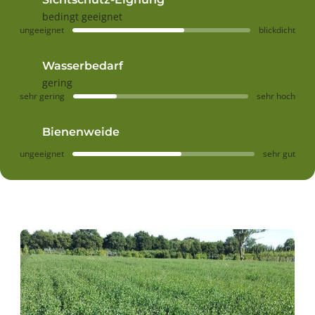
bedingt geeignet
ungeeignet
blickdicht
Wasserbedarf
gering
sehr gering
sehr hoch
Bienenweide
ungeeignet
sehr gut