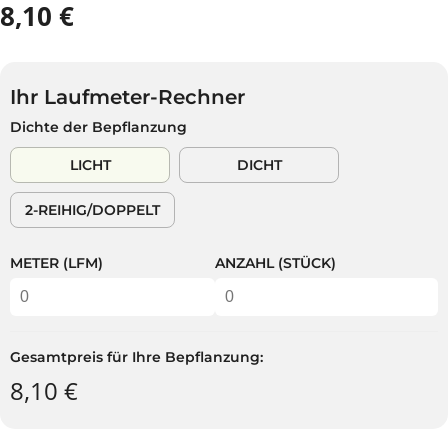
8,10 €
R
A
E
U
G
S
U
V
Ihr Laufmeter-Rechner
L
E
Dichte der Bepflanzung
Ä
R
R
K
LICHT
DICHT
E
A
R
U
2-REIHIG/DOPPELT
P
F
R
T
E
METER (LFM)
ANZAHL (STÜCK)
I
S
Gesamtpreis für Ihre Bepflanzung:
8,10 €