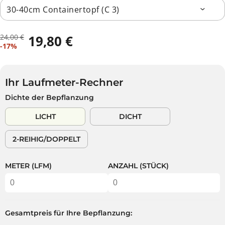
24,00 €
19,80 €
R
D
V
-17%
E
U
E
G
S
R
U
P
K
L
A
Ihr Laufmeter-Rechner
A
Ä
R
Dichte der Bepflanzung
U
R
S
F
E
T
LICHT
DICHT
S
R
P
P
2-REIHIG/DOPPELT
R
R
E
E
I
I
METER (LFM)
ANZAHL (STÜCK)
S
S
Gesamtpreis für Ihre Bepflanzung: