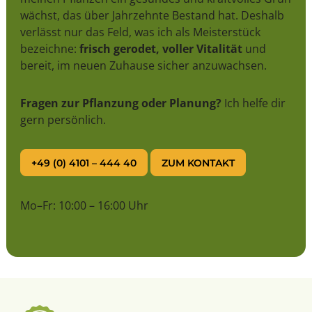
wächst, das über Jahrzehnte Bestand hat. Deshalb
verlässt nur das Feld, was ich als Meisterstück
bezeichne:
frisch gerodet, voller Vitalität
und
bereit, im neuen Zuhause sicher anzuwachsen.
Fragen zur Pflanzung oder Planung?
Ich helfe dir
gern persönlich.
+49 (0) 4101 – 444 40
ZUM KONTAKT
Mo–Fr: 10:00 – 16:00 Uhr