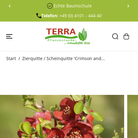
ÜBERSPRING
‹
›
Echte Baumschule
EN SIE ZU
INHALTEN
Telefon:
+49 (0) 4101 - 444 40
Start
Zierquitte / Scheinquitte 'Crimson and...
ÜBERSPRING
EN SIE
PRODUKTINF
ORMATIONE
N