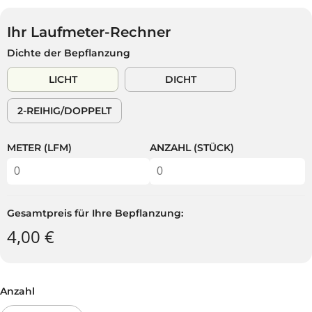
G
U
Ihr Laufmeter-Rechner
L
Dichte der Bepflanzung
Ä
R
LICHT
DICHT
E
R
2-REIHIG/DOPPELT
P
R
E
METER (LFM)
ANZAHL (STÜCK)
I
S
Gesamtpreis für Ihre Bepflanzung:
4,00 €
Anzahl