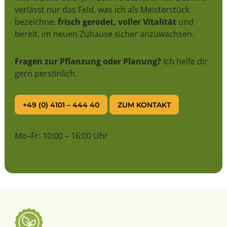
verlässt nur das Feld, was ich als Meisterstück
bezeichne:
frisch gerodet, voller Vitalität
und
bereit, im neuen Zuhause sicher anzuwachsen.
Fragen zur Pflanzung oder Planung?
Ich helfe dir
gern persönlich.
+49 (0) 4101 – 444 40
ZUM KONTAKT
Mo–Fr: 10:00 – 16:00 Uhr