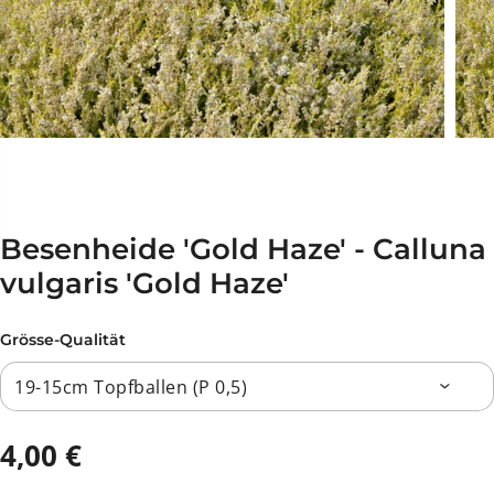
Besenheide 'Gold Haze' - Calluna
vulgaris 'Gold Haze'
Grösse-Qualität
4,00 €
R
E