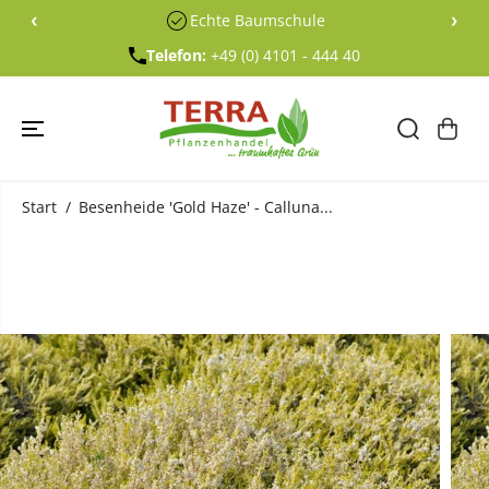
ÜBERSPRING
‹
›
Echte Baumschule
EN SIE ZU
INHALTEN
Telefon:
+49 (0) 4101 - 444 40
Start
Besenheide 'Gold Haze' - Calluna...
ÜBERSPRING
EN SIE
PRODUKTINF
ORMATIONE
N