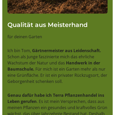
Qualität aus Meisterhand
für deinen Garten
Ich bin Tom,
Gärtnermeister aus Leidenschaft.
Schon als Junge faszinierte mich das ehrliche
Wachstum der Natur und das
Handwerk in der
Baumschule.
Für mich ist ein Garten mehr als nur
eine Grünfläche. Er ist ein privater Rückzugsort, der
Geborgenheit schenken soll.
Genau dafür habe ich Terra Pflanzenhandel ins
Leben gerufen
. Es ist mein Versprechen, dass aus
meinen Pflanzen ein gesundes und kraftvolles Grün
wächst, das über Jahrzehnte Bestand hat. Deshalb