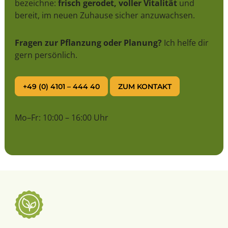
bezeichne:
frisch gerodet, voller Vitalität
und
bereit, im neuen Zuhause sicher anzuwachsen.
Fragen zur Pflanzung oder Planung?
Ich helfe dir
gern persönlich.
+49 (0) 4101 – 444 40
ZUM KONTAKT
Mo–Fr: 10:00 – 16:00 Uhr