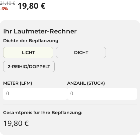
21,10 €
19,80 €
R
D
V
-6%
E
U
E
G
S
R
U
P
K
L
A
Ihr Laufmeter-Rechner
A
Ä
R
Dichte der Bepflanzung
U
R
S
F
E
T
LICHT
DICHT
S
R
P
P
2-REIHIG/DOPPELT
R
R
E
E
I
I
METER (LFM)
ANZAHL (STÜCK)
S
S
Gesamtpreis für Ihre Bepflanzung:
19,80 €