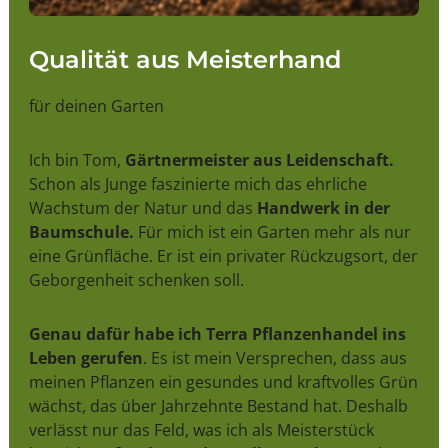
Qualität aus Meisterhand
für deinen Garten
Ich bin Tom,
Gärtnermeister aus Leidenschaft.
Schon als Junge faszinierte mich das ehrliche
Wachstum der Natur und das
Handwerk in der
Baumschule.
Für mich ist ein Garten mehr als nur
eine Grünfläche. Er ist ein privater Rückzugsort, der
Geborgenheit schenken soll.
Genau dafür habe ich Terra Pflanzenhandel ins
Leben gerufen
. Es ist mein Versprechen, dass aus
meinen Pflanzen ein gesundes und kraftvolles Grün
wächst, das über Jahrzehnte Bestand hat. Deshalb
verlässt nur das Feld, was ich als Meisterstück