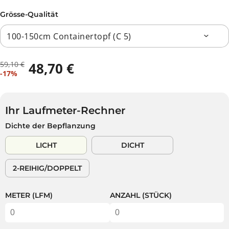
Grösse-Qualität
59,10 €
48,70 €
R
D
V
-17%
E
U
E
G
S
R
U
P
K
L
A
Ihr Laufmeter-Rechner
A
Ä
R
Dichte der Bepflanzung
U
R
S
F
E
T
LICHT
DICHT
S
R
P
P
2-REIHIG/DOPPELT
R
R
E
E
I
I
METER (LFM)
ANZAHL (STÜCK)
S
S