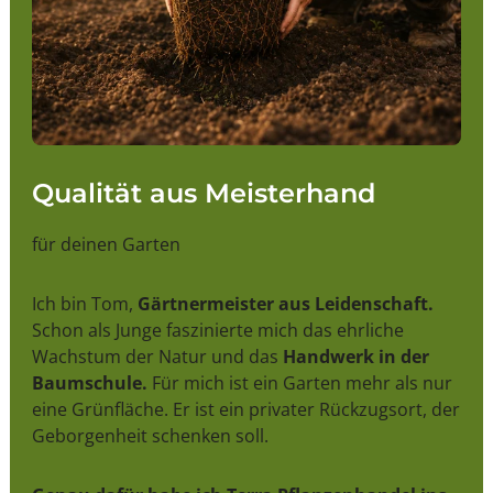
Qualität aus Meisterhand
für deinen Garten
Ich bin Tom,
Gärtnermeister aus Leidenschaft.
Schon als Junge faszinierte mich das ehrliche
Wachstum der Natur und das
Handwerk in der
Baumschule.
Für mich ist ein Garten mehr als nur
eine Grünfläche. Er ist ein privater Rückzugsort, der
Geborgenheit schenken soll.