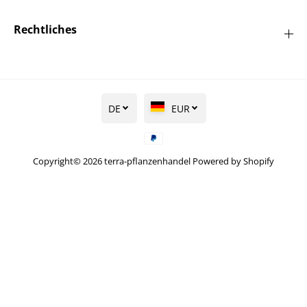
Rechtliches
DE
EUR
Copyright© 2026
terra-pflanzenhandel
Powered by Shopify
Hängende
Nelkenkirsche 'Kiku-
shidare-zakura' -
IN DEN WARENKORB LEGEN
Prunus serrulata
'Kiku-shidare-zakura'
CAC