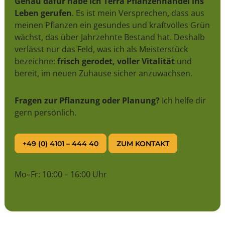
Genau dafür habe ich Terra Pflanzenhandel ins
Leben gerufen
. Es ist mein Versprechen, dass aus
meinen Pflanzen ein gesundes und kraftvolles Grün
wächst, das über Jahrzehnte Bestand hat. Deshalb
verlässt nur das Feld, was ich als Meisterstück
bezeichne:
frisch gerodet, voller Vitalität
und
bereit, im neuen Zuhause sicher anzuwachsen.
Fragen zur Pflanzung oder Planung?
Ich helfe dir
gern persönlich.
+49 (0) 4101 – 444 40
ZUM KONTAKT
Mo–Fr: 10:00 – 16:00 Uhr