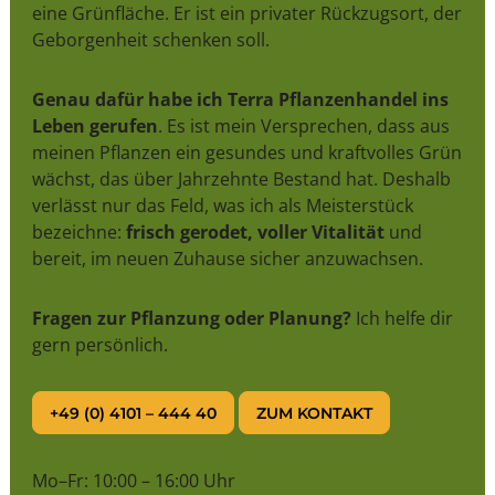
eine Grünfläche. Er ist ein privater Rückzugsort, der
Geborgenheit schenken soll.
Genau dafür habe ich Terra Pflanzenhandel ins
Leben gerufen
. Es ist mein Versprechen, dass aus
meinen Pflanzen ein gesundes und kraftvolles Grün
wächst, das über Jahrzehnte Bestand hat. Deshalb
verlässt nur das Feld, was ich als Meisterstück
bezeichne:
frisch gerodet, voller Vitalität
und
bereit, im neuen Zuhause sicher anzuwachsen.
Fragen zur Pflanzung oder Planung?
Ich helfe dir
gern persönlich.
+49 (0) 4101 – 444 40
ZUM KONTAKT
Mo–Fr: 10:00 – 16:00 Uhr