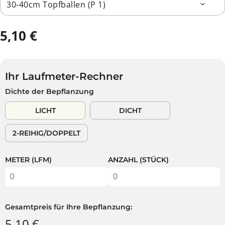
5,10 €
R
E
G
U
Ihr Laufmeter-Rechner
L
Dichte der Bepflanzung
Ä
R
LICHT
DICHT
E
R
2-REIHIG/DOPPELT
P
R
E
METER (LFM)
ANZAHL (STÜCK)
I
S
Gesamtpreis für Ihre Bepflanzung:
5,10 €