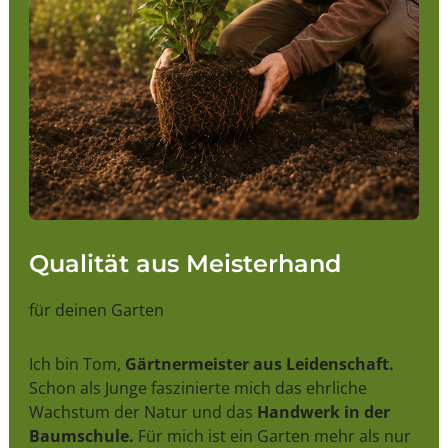
Qualität aus Meisterhand
für deinen Garten
Ich bin Tom,
Gärtnermeister aus Leidenschaft.
Schon als Junge faszinierte mich das ehrliche
Wachstum der Natur und das
Handwerk in der
Baumschule.
Für mich ist ein Garten mehr als nur