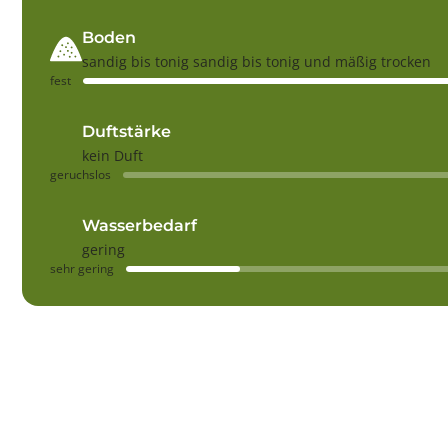
Boden
sandig bis tonig sandig bis tonig und mäßig trocken
fest
Duftstärke
kein Duft
geruchslos
Wasserbedarf
gering
sehr gering