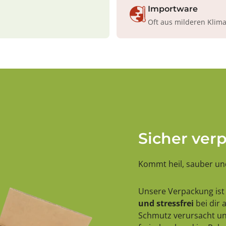
Importware
Oft aus milderen Klim
Sicher ver
Kommt heil, sauber und
Unsere Verpackung ist 
und stressfrei
bei dir
Schmutz verursacht und