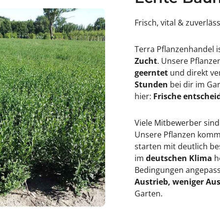
Frisch, vital & zuverläs
Terra Pflanzenhandel i
Zucht
. Unsere Pflanz
geerntet
und direkt ve
Stunden
bei dir im Ga
hier:
Frische entscheid
Viele Mitbewerber sind
Unsere Pflanzen kommen
starten mit deutlich 
im
deutschen Klima
h
Bedingungen angepasst
Austrieb, weniger Aus
Garten.