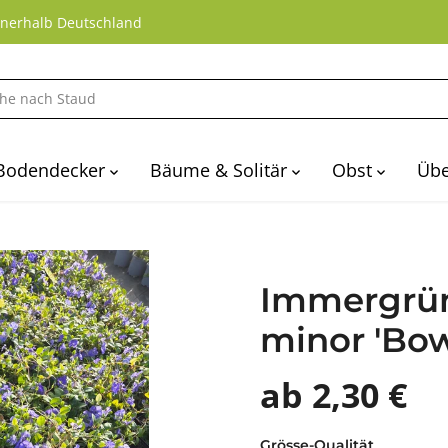
nnerhalb Deutschland
Bodendecker
Bäume & Solitär
Obst
Übe
Immergrün 
minor 'Bow
ab 2,30 €
Grösse-Qualität