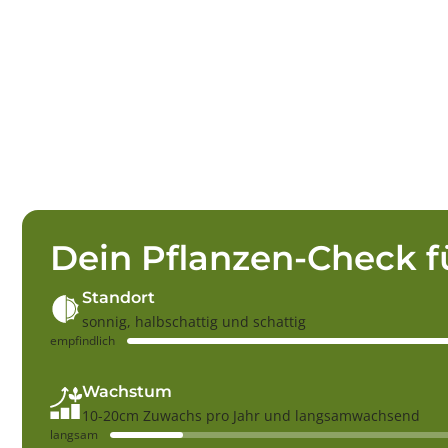
Dein Pflanzen-Check f
Standort
sonnig, halbschattig und schattig
empfindlich
Wachstum
10-20cm Zuwachs pro Jahr und langsamwachsend
langsam