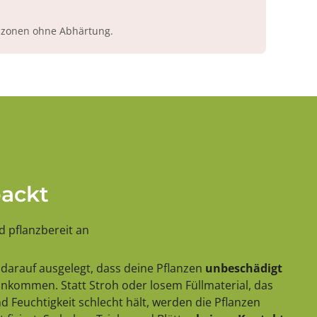
azonen ohne Abhärtung.
packt
 pflanzbereit an
darauf ausgelegt, dass deine Pflanzen
unbeschädigt
 ankommen. Statt Stroh oder losem Füllmaterial, das
 Feuchtigkeit schlecht hält, werden die Pflanzen