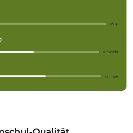
<5 m
g
blickdicht
sehr gut
schul-Qualität