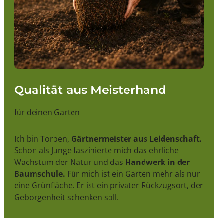
Qualität aus Meisterhand
für deinen Garten
Ich bin Torben,
Gärtnermeister aus Leidenschaft.
Schon als Junge faszinierte mich das ehrliche
Wachstum der Natur und das
Handwerk in der
Baumschule.
Für mich ist ein Garten mehr als nur
eine Grünfläche. Er ist ein privater Rückzugsort, der
Geborgenheit schenken soll.