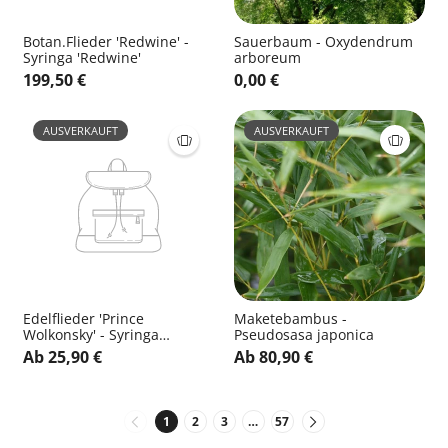
Botan.Flieder 'Redwine' -
Sauerbaum - Oxydendrum
Syringa 'Redwine'
arboreum
199,50 €
0,00 €
AUSVERKAUFT
AUSVERKAUFT
Edelflieder 'Prince
Maketebambus -
Wolkonsky' - Syringa
Pseudosasa japonica
vulg.'Prince Wolkonsky'
Ab 25,90 €
Ab 80,90 €
1
2
3
…
57