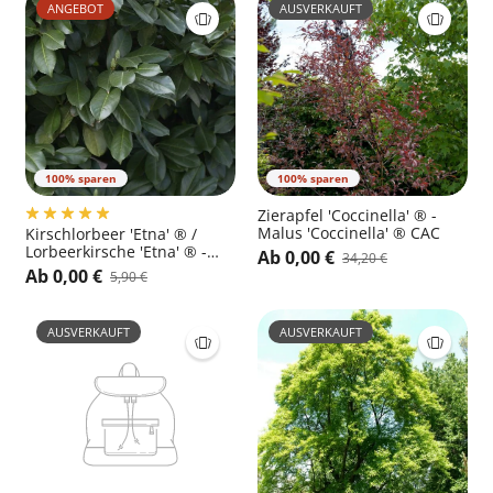
ANGEBOT
AUSVERKAUFT
100% sparen
100% sparen
Zierapfel 'Coccinella' ® -
Malus 'Coccinella' ® CAC
Kirschlorbeer 'Etna' ® /
Lorbeerkirsche 'Etna' ® -
Ab 0,00 €
34,20 €
Prunus laurocerasus 'Etna'
Ab 0,00 €
5,90 €
®
AUSVERKAUFT
AUSVERKAUFT