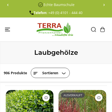
ÜBERSPRING
‹
›
Echte Baumschule
EN SIE ZU
INHALTEN
Telefon:
+49 (0) 4101 - 444 40
Laubgehölze
906 Produkte
Sortieren
AUSVERKAUFT