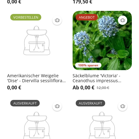
0,00 €
179,50 €
'Tricolor'
VORBESTELLEN
ANGEBOT
100% sparen
Amerikanischer Weigelie
Säckelblume 'Victoria' -
'Dise' - Diervilla sessiliflora
Ceanothus impressus
'Dise'
'Victoria'
0,00 €
Ab 0,00 €
12,00 €
AUSVERKAUFT
AUSVERKAUFT