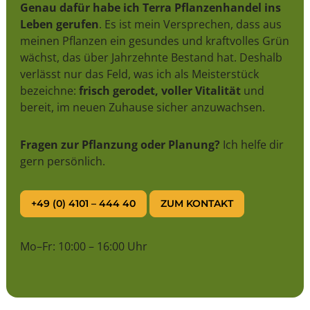
Genau dafür habe ich Terra Pflanzenhandel ins
Leben gerufen
. Es ist mein Versprechen, dass aus
meinen Pflanzen ein gesundes und kraftvolles Grün
wächst, das über Jahrzehnte Bestand hat. Deshalb
verlässt nur das Feld, was ich als Meisterstück
bezeichne:
frisch gerodet, voller Vitalität
und
bereit, im neuen Zuhause sicher anzuwachsen.
Fragen zur Pflanzung oder Planung?
Ich helfe dir
gern persönlich.
+49 (0) 4101 – 444 40
ZUM KONTAKT
Mo–Fr: 10:00 – 16:00 Uhr