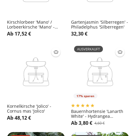
Kirschlorbeer 'Mano' /
Gartenjasmin 'Silberregen' -
Lorbeerkirsche 'Mano' -
Philadelphus 'Silberregen'
Prunus laurocerasus 'Mano'
Ab 17,52 €
32,30 €
AUSVERKAUFT
17% sparen
Kornelkirsche 'Jolico' -
Cornus mas 'Jolico'
Bauernhortensie 'Lanarth
White' - Hydrangea
Ab 48,12 €
macrophylla 'Lanarth White'
Ab 3,80 €
4,60 €