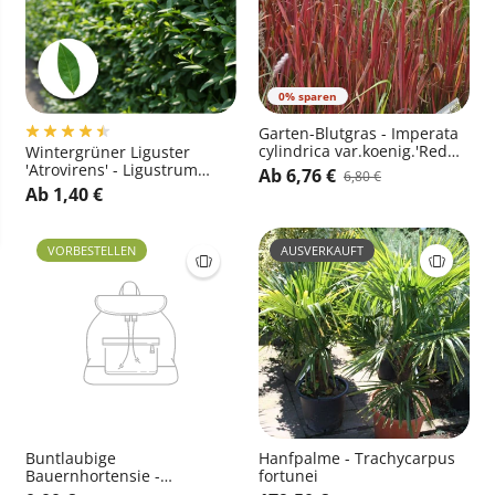
0% sparen
Garten-Blutgras - Imperata
cylindrica var.koenig.'Red
Wintergrüner Liguster
Baron'
'Atrovirens' - Ligustrum
Ab 6,76 €
6,80 €
vulgare 'Atrovirens'
Ab 1,40 €
VORBESTELLEN
AUSVERKAUFT
Buntlaubige
Hanfpalme - Trachycarpus
Bauernhortensie -
fortunei
Hydrangea macrophylla