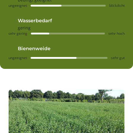
ungeeignet
blickdicht
Wasserbedarf
gering
sehr gering
sehr hoch
Bienenweide
ungeeignet
sehr gut