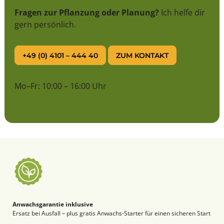
Fragen zur Pflanzung oder Planung?
Ich helfe dir
gern persönlich.
+49 (0) 4101 – 444 40
ZUM KONTAKT
Mo–Fr: 10:00 – 16:00 Uhr
Anwachsgarantie inklusive
Ersatz bei Ausfall – plus gratis Anwachs-Starter für einen sicheren Start