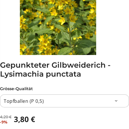
Gepunkteter Gilbweiderich -
Lysimachia punctata
Grösse-Qualität
4,20 €
3,80 €
R
D
V
-9%
E
U
E