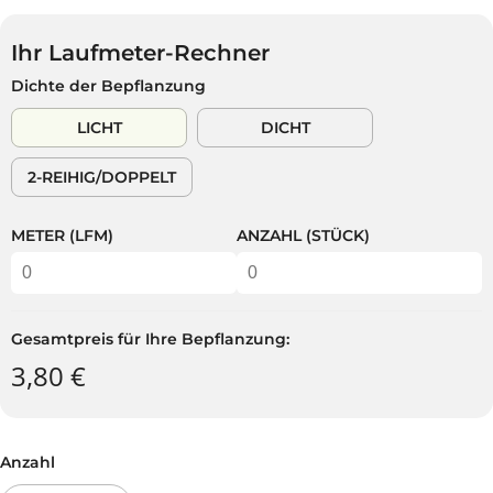
G
S
R
U
P
K
L
A
Ihr Laufmeter-Rechner
A
Ä
R
Dichte der Bepflanzung
U
R
S
F
E
T
LICHT
DICHT
S
R
P
P
2-REIHIG/DOPPELT
R
R
E
E
I
I
METER (LFM)
ANZAHL (STÜCK)
S
S
Gesamtpreis für Ihre Bepflanzung:
3,80 €
Anzahl