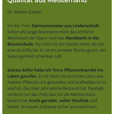
Qualität aus Meisterhand
für deinen Garten
Ich bin Tom,
Gärtnermeister aus Leidenschaft.
Schon als Junge faszinierte mich das ehrliche
Wachstum der Natur und das
Handwerk in der
Baumschule.
Für mich ist ein Garten mehr als nur
eine Grünfläche. Er ist ein privater Rückzugsort, der
Geborgenheit schenken soll.
Genau dafür habe ich Terra Pflanzenhandel ins
Leben gerufen
. Es ist mein Versprechen, dass aus
meinen Pflanzen ein gesundes und kraftvolles Grün
wächst, das über Jahrzehnte Bestand hat. Deshalb
verlässt nur das Feld, was ich als Meisterstück
bezeichne:
frisch gerodet, voller Vitalität
und
bereit, im neuen Zuhause sicher anzuwachsen.