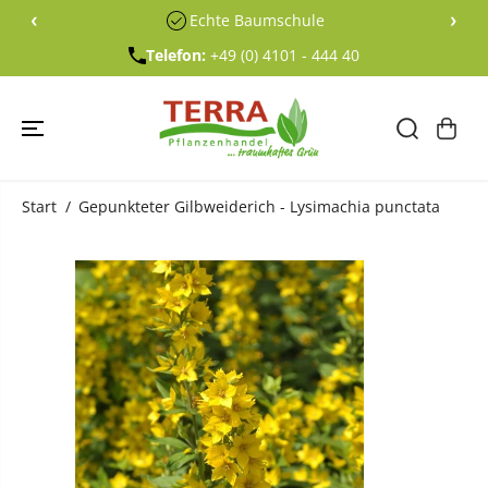
ÜBERSPRING
‹
›
Echte Baumschule
EN SIE ZU
INHALTEN
Telefon:
+49 (0) 4101 - 444 40
Start
Gepunkteter Gilbweiderich - Lysimachia punctata
ÜBERSPRING
EN SIE
PRODUKTINF
ORMATIONE
N