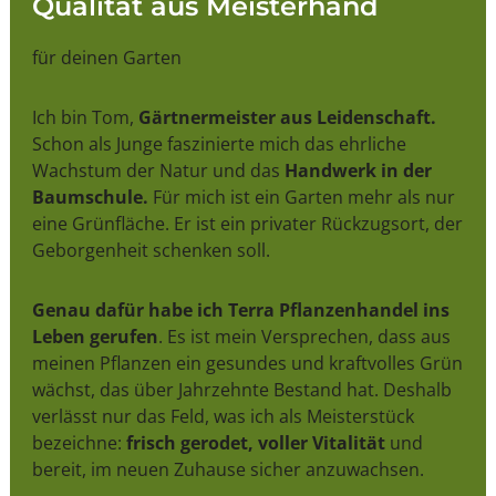
Qualität aus Meisterhand
für deinen Garten
Ich bin Tom,
Gärtnermeister aus Leidenschaft.
Schon als Junge faszinierte mich das ehrliche
Wachstum der Natur und das
Handwerk in der
Baumschule.
Für mich ist ein Garten mehr als nur
eine Grünfläche. Er ist ein privater Rückzugsort, der
Geborgenheit schenken soll.
Genau dafür habe ich Terra Pflanzenhandel ins
Leben gerufen
. Es ist mein Versprechen, dass aus
meinen Pflanzen ein gesundes und kraftvolles Grün
wächst, das über Jahrzehnte Bestand hat. Deshalb
verlässt nur das Feld, was ich als Meisterstück
bezeichne:
frisch gerodet, voller Vitalität
und
bereit, im neuen Zuhause sicher anzuwachsen.