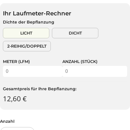
G
U
Ihr Laufmeter-Rechner
L
Dichte der Bepflanzung
Ä
R
LICHT
DICHT
E
R
2-REIHIG/DOPPELT
P
R
E
METER (LFM)
ANZAHL (STÜCK)
I
S
Gesamtpreis für Ihre Bepflanzung:
12,60 €
Anzahl