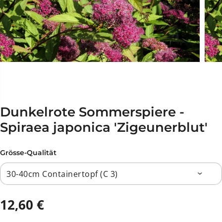
Dunkelrote Sommerspiere -
Spiraea japonica 'Zigeunerblut'
Grösse-Qualität
12,60 €
R
E