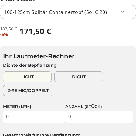
183,50 €
171,50 €
R
D
V
-6%
E
U
E
G
S
R
U
P
K
L
A
Ihr Laufmeter-Rechner
A
Ä
R
Dichte der Bepflanzung
U
R
S
F
E
T
LICHT
DICHT
S
R
P
P
2-REIHIG/DOPPELT
R
R
E
E
I
I
METER (LFM)
ANZAHL (STÜCK)
S
S
Gesamtpreis für Ihre Bepflanzung: