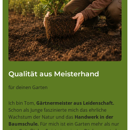
Qualität aus Meisterhand
für deinen Garten
Ich bin Tom,
Gärtnermeister aus Leidenschaft.
Schon als Junge faszinierte mich das ehrliche
Wachstum der Natur und das
Handwerk in der
Baumschule.
Für mich ist ein Garten mehr als nur