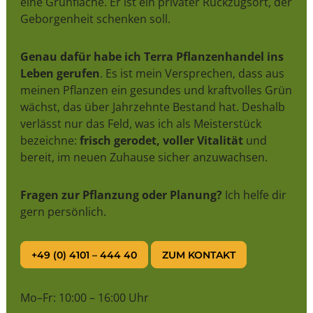
eine Grünfläche. Er ist ein privater Rückzugsort, der
Geborgenheit schenken soll.
Genau dafür habe ich Terra Pflanzenhandel ins
Leben gerufen
. Es ist mein Versprechen, dass aus
meinen Pflanzen ein gesundes und kraftvolles Grün
wächst, das über Jahrzehnte Bestand hat. Deshalb
verlässt nur das Feld, was ich als Meisterstück
bezeichne:
frisch gerodet, voller Vitalität
und
bereit, im neuen Zuhause sicher anzuwachsen.
Fragen zur Pflanzung oder Planung?
Ich helfe dir
gern persönlich.
+49 (0) 4101 – 444 40
ZUM KONTAKT
Mo–Fr: 10:00 – 16:00 Uhr