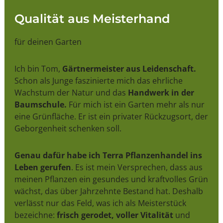
Qualität aus Meisterhand
für deinen Garten
Ich bin Tom,
Gärtnermeister aus Leidenschaft.
Schon als Junge faszinierte mich das ehrliche
Wachstum der Natur und das
Handwerk in der
Baumschule.
Für mich ist ein Garten mehr als nur
eine Grünfläche. Er ist ein privater Rückzugsort, der
Geborgenheit schenken soll.
Genau dafür habe ich Terra Pflanzenhandel ins
Leben gerufen
. Es ist mein Versprechen, dass aus
meinen Pflanzen ein gesundes und kraftvolles Grün
wächst, das über Jahrzehnte Bestand hat. Deshalb
verlässt nur das Feld, was ich als Meisterstück
bezeichne:
frisch gerodet, voller Vitalität
und