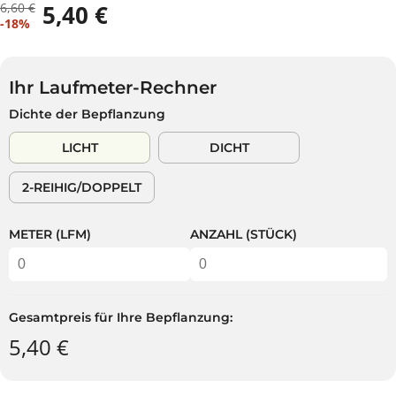
6,60 €
5,40 €
R
D
V
-18%
E
U
E
G
S
R
U
P
K
L
A
Ihr Laufmeter-Rechner
A
Ä
R
Dichte der Bepflanzung
U
R
S
F
E
T
LICHT
DICHT
S
R
P
P
2-REIHIG/DOPPELT
R
R
E
E
I
I
METER (LFM)
ANZAHL (STÜCK)
S
S
Gesamtpreis für Ihre Bepflanzung:
5,40 €