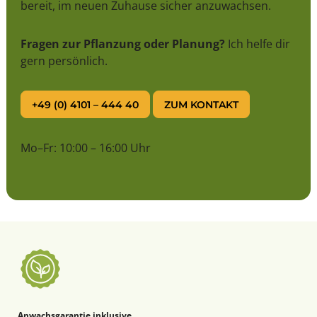
bereit, im neuen Zuhause sicher anzuwachsen.
Fragen zur Pflanzung oder Planung?
Ich helfe dir
gern persönlich.
+49 (0) 4101 – 444 40
ZUM KONTAKT
Mo–Fr: 10:00 – 16:00 Uhr
Anwachsgarantie inklusive