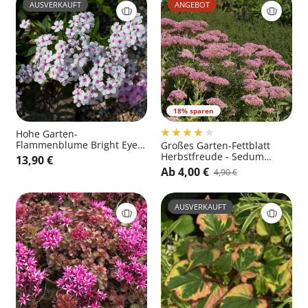
AUSVERKAUFT
ANGEBOT
18% sparen
Hohe Garten-
Flammenblume Bright Eyes
Großes Garten-Fettblatt
- Phlox paniculata 'Bright
Herbstfreude - Sedum
13,90 €
Eyes'
telephium 'Herbstfreude'
Ab 4,00 €
4,90 €
AUSVERKAUFT