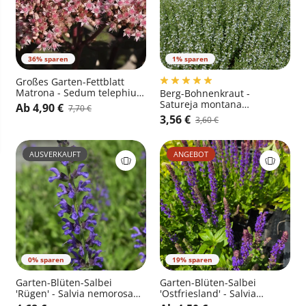
36% sparen
1% sparen
Großes Garten-Fettblatt
Matrona - Sedum telephium
Berg-Bohnenkraut -
'Matrona'
Satureja montana
Ab 4,90 €
7,70 €
ssp.montana
3,56 €
3,60 €
AUSVERKAUFT
ANGEBOT
0% sparen
19% sparen
Garten-Blüten-Salbei
Garten-Blüten-Salbei
'Rügen' - Salvia nemorosa
'Ostfriesland' - Salvia
'Rügen'
nemorosa 'Ostfriesland'