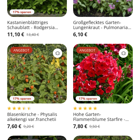
17% sparen
Kastanienblättriges
Großgeflecktes Garten-
Schaublatt - Rodgersia
Lungenkraut - Pulmonaria
aesculifolia
saccharata 'Mrs Moon'
11,10 €
6,10 €
13,40 €
ANGEBOT
ANGEBOT
17% sparen
17% sparen
Blasenkirsche - Physalis
Hohe Garten-
alkekengi var.franchetii
Flammenblume Starfire -
Phlox paniculata 'Starfire'
7,60 €
7,80 €
9,20 €
9,50 €