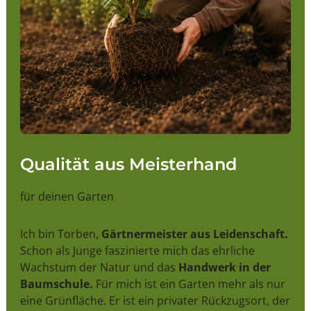
Qualität aus Meisterhand
für deinen Garten
Ich bin Torben,
Gärtnermeister aus Leidenschaft.
Schon als Junge faszinierte mich das ehrliche
Wachstum der Natur und das
Handwerk in der
Baumschule.
Für mich ist ein Garten mehr als nur
eine Grünfläche. Er ist ein privater Rückzugsort, der