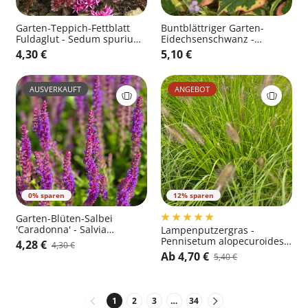
Garten-Teppich-Fettblatt
Buntblättriger Garten-
Fuldaglut - Sedum spurium
Eidechsenschwanz -
'Fuldaglut'
Houttuynia cordata
4,30 €
5,10 €
'Chameleon'
AUSVERKAUFT
ANGEBOT
0% sparen
12% sparen
Garten-Blüten-Salbei
'Caradonna' - Salvia
Lampenputzergras -
nemorosa 'Caradonna'
Pennisetum alopecuroides
4,28 €
4,30 €
'Hameln'
Ab 4,70 €
5,40 €
1
2
3
…
34