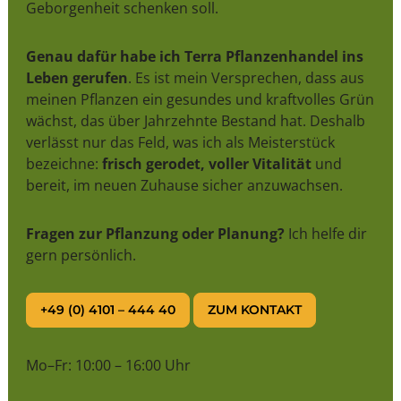
Geborgenheit schenken soll.
Genau dafür habe ich Terra Pflanzenhandel ins
Leben gerufen
. Es ist mein Versprechen, dass aus
meinen Pflanzen ein gesundes und kraftvolles Grün
wächst, das über Jahrzehnte Bestand hat. Deshalb
verlässt nur das Feld, was ich als Meisterstück
bezeichne:
frisch gerodet, voller Vitalität
und
bereit, im neuen Zuhause sicher anzuwachsen.
Fragen zur Pflanzung oder Planung?
Ich helfe dir
gern persönlich.
+49 (0) 4101 – 444 40
ZUM KONTAKT
Mo–Fr: 10:00 – 16:00 Uhr