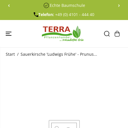
ÜBERSPRING
‹
›
Echte Baumschule
EN SIE ZU
INHALTEN
Telefon:
+49 (0) 4101 - 444 40
Start
Sauerkirsche 'Ludwigs Frühe' - Prunus...
ÜBERSPRING
EN SIE
PRODUKTINF
ORMATIONE
N