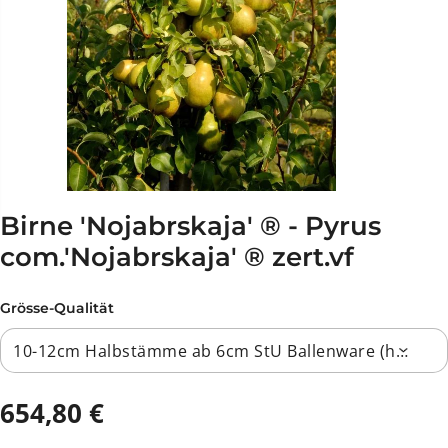
Birne 'Nojabrskaja' ® - Pyrus
com.'Nojabrskaja' ® zert.vf
Grösse-Qualität
654,80 €
R
A
E
U