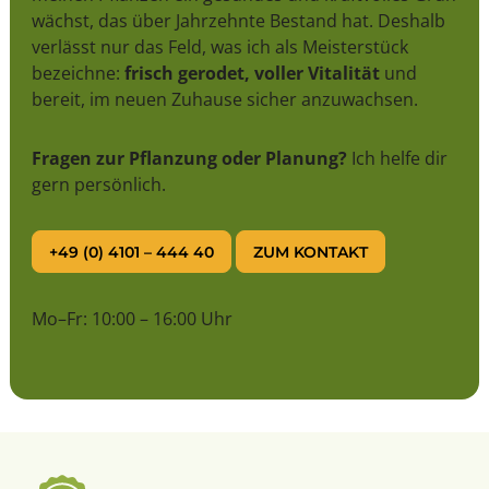
wächst, das über Jahrzehnte Bestand hat. Deshalb
verlässt nur das Feld, was ich als Meisterstück
bezeichne:
frisch gerodet, voller Vitalität
und
bereit, im neuen Zuhause sicher anzuwachsen.
Fragen zur Pflanzung oder Planung?
Ich helfe dir
gern persönlich.
+49 (0) 4101 – 444 40
ZUM KONTAKT
Mo–Fr: 10:00 – 16:00 Uhr