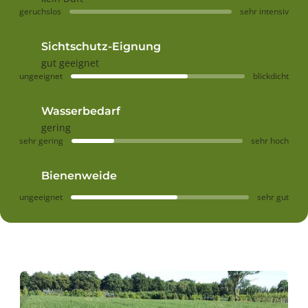
geruchslos
sehr intensiv
Sichtschutz-Eignung
gut geeignet
ungeeignet
blickdicht
Wasserbedarf
gering
sehr gering
sehr hoch
Bienenweide
ungeeignet
sehr gut