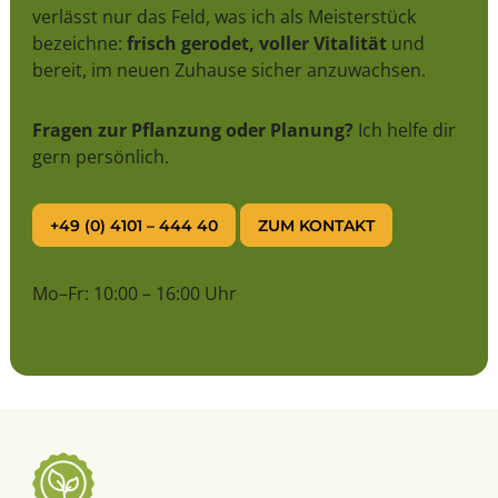
verlässt nur das Feld, was ich als Meisterstück
bezeichne:
frisch gerodet, voller Vitalität
und
bereit, im neuen Zuhause sicher anzuwachsen.
Fragen zur Pflanzung oder Planung?
Ich helfe dir
gern persönlich.
+49 (0) 4101 – 444 40
ZUM KONTAKT
Mo–Fr: 10:00 – 16:00 Uhr