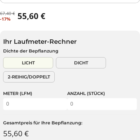
67,40 €
55,60 €
R
D
V
-17%
E
U
E
G
S
R
U
P
K
L
A
Ihr Laufmeter-Rechner
A
Ä
R
Dichte der Bepflanzung
U
R
S
F
E
T
LICHT
DICHT
S
R
P
P
2-REIHIG/DOPPELT
R
R
E
E
I
I
METER (LFM)
ANZAHL (STÜCK)
S
S
Gesamtpreis für Ihre Bepflanzung:
55,60 €