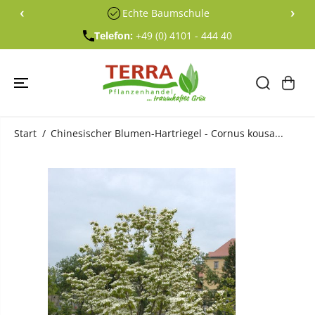
ÜBERSPRING
‹
›
Echte Baumschule
EN SIE ZU
INHALTEN
Telefon:
+49 (0) 4101 - 444 40
Start
Chinesischer Blumen-Hartriegel - Cornus kousa...
ÜBERSPRING
EN SIE
PRODUKTINF
ORMATIONE
N