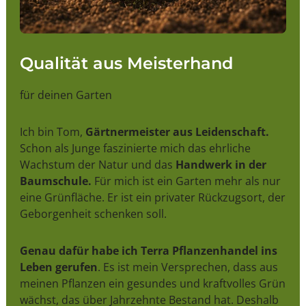
Qualität aus Meisterhand
für deinen Garten
Ich bin Tom,
Gärtnermeister aus Leidenschaft.
Schon als Junge faszinierte mich das ehrliche
Wachstum der Natur und das
Handwerk in der
Baumschule.
Für mich ist ein Garten mehr als nur
eine Grünfläche. Er ist ein privater Rückzugsort, der
Geborgenheit schenken soll.
Genau dafür habe ich Terra Pflanzenhandel ins
Leben gerufen
. Es ist mein Versprechen, dass aus
meinen Pflanzen ein gesundes und kraftvolles Grün
wächst, das über Jahrzehnte Bestand hat. Deshalb