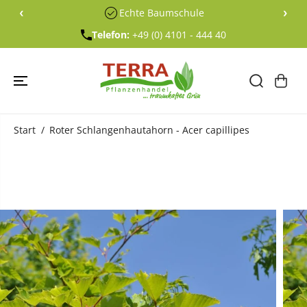
ÜBERSPRING
‹
›
Echte Baumschule
EN SIE ZU
INHALTEN
Telefon:
+49 (0) 4101 - 444 40
Start
Roter Schlangenhautahorn - Acer capillipes
ÜBERSPRING
EN SIE
PRODUKTINF
ORMATIONE
N