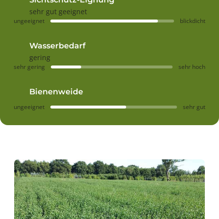
sehr gut geeignet
ungeeignet
blickdicht
Wasserbedarf
gering
sehr gering
sehr hoch
Bienenweide
ungeeignet
sehr gut