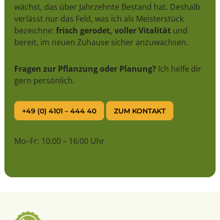
wächst, das über Jahrzehnte Bestand hat. Deshalb
verlässt nur das Feld, was ich als Meisterstück
bezeichne:
frisch gerodet, voller Vitalität
und
bereit, im neuen Zuhause sicher anzuwachsen.
Fragen zur Pflanzung oder Planung?
Ich helfe dir
gern persönlich.
+49 (0) 4101 – 444 40
ZUM KONTAKT
Mo–Fr: 10:00 – 16:00 Uhr