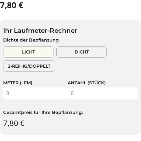
7,80 €
R
A
E
U
G
S
U
V
Ihr Laufmeter-Rechner
L
E
Dichte der Bepflanzung
Ä
R
R
K
LICHT
DICHT
E
A
R
U
2-REIHIG/DOPPELT
P
F
R
T
E
METER (LFM)
ANZAHL (STÜCK)
I
S
Gesamtpreis für Ihre Bepflanzung:
7,80 €