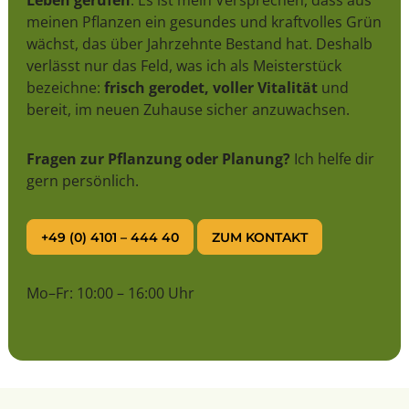
Leben gerufen
. Es ist mein Versprechen, dass aus
meinen Pflanzen ein gesundes und kraftvolles Grün
wächst, das über Jahrzehnte Bestand hat. Deshalb
verlässt nur das Feld, was ich als Meisterstück
bezeichne:
frisch gerodet, voller Vitalität
und
bereit, im neuen Zuhause sicher anzuwachsen.
Fragen zur Pflanzung oder Planung?
Ich helfe dir
gern persönlich.
+49 (0) 4101 – 444 40
ZUM KONTAKT
Mo–Fr: 10:00 – 16:00 Uhr