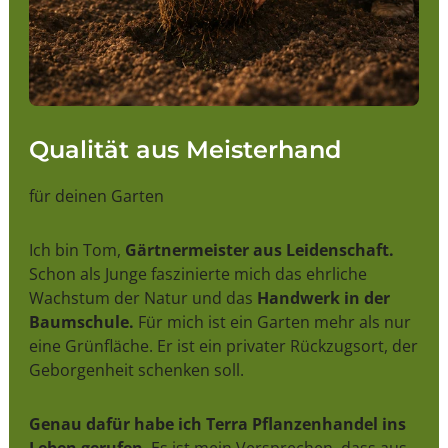
Qualität aus Meisterhand
für deinen Garten
Ich bin Tom,
Gärtnermeister aus Leidenschaft.
Schon als Junge faszinierte mich das ehrliche
Wachstum der Natur und das
Handwerk in der
Baumschule.
Für mich ist ein Garten mehr als nur
eine Grünfläche. Er ist ein privater Rückzugsort, der
Geborgenheit schenken soll.
Genau dafür habe ich Terra Pflanzenhandel ins