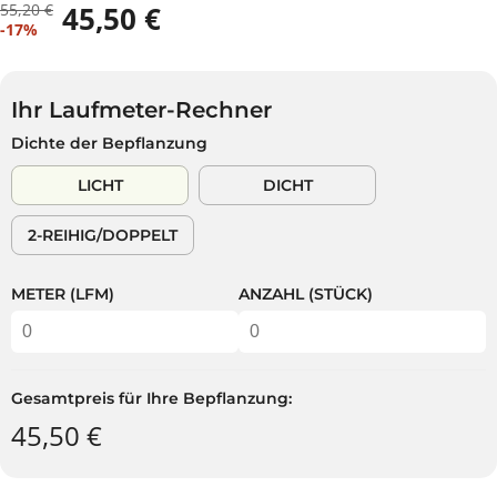
55,20 €
45,50 €
R
D
V
-17%
E
U
E
G
S
R
U
P
K
L
A
Ihr Laufmeter-Rechner
A
Ä
R
Dichte der Bepflanzung
U
R
S
F
E
T
LICHT
DICHT
S
R
P
P
2-REIHIG/DOPPELT
R
R
E
E
I
I
METER (LFM)
ANZAHL (STÜCK)
S
S
Gesamtpreis für Ihre Bepflanzung:
45,50 €