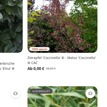
100% sparen
Zierapfel 'Coccinella' ® - Malus 'Coccinella'
® CAC
eerkirsche
Ab 0,00 €
s 'Etna' ®
34,20 €
AUSVERKAUFT