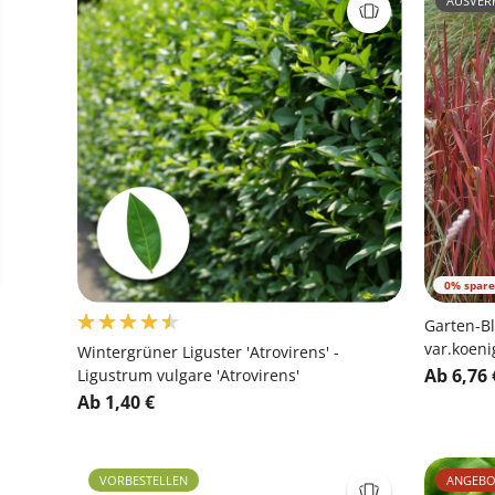
AUSVER
0% spar
Garten-Bl
var.koeni
Wintergrüner Liguster 'Atrovirens' -
Ab 6,76 
Ligustrum vulgare 'Atrovirens'
Ab 1,40 €
VORBESTELLEN
ANGEBO