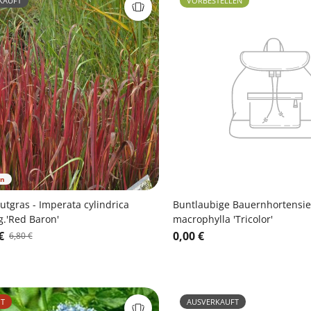
KAUFT
VORBESTELLEN
en
utgras - Imperata cylindrica
Buntlaubige Bauernhortensie
g.'Red Baron'
macrophylla 'Tricolor'
€
0,00 €
6,80 €
T
AUSVERKAUFT