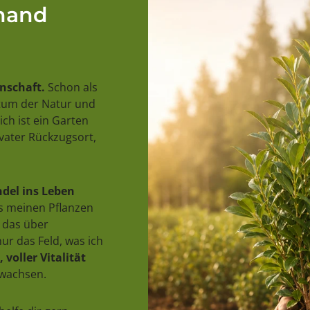
rhand
enschaft.
Schon als
stum der Natur und
ch ist ein Garten
ivater Rückzugsort,
del ins Leben
us meinen Pflanzen
 das über
ur das Feld, was ich
 voller Vitalität
uwachsen.