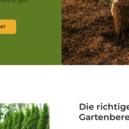
 helfe dir gern
KT
Die richtig
Gartenbere