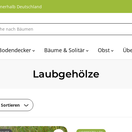
nnerhalb Deutschland
Bodendecker
Bäume & Solitär
Obst
Übe
Laubgehölze
Sortieren