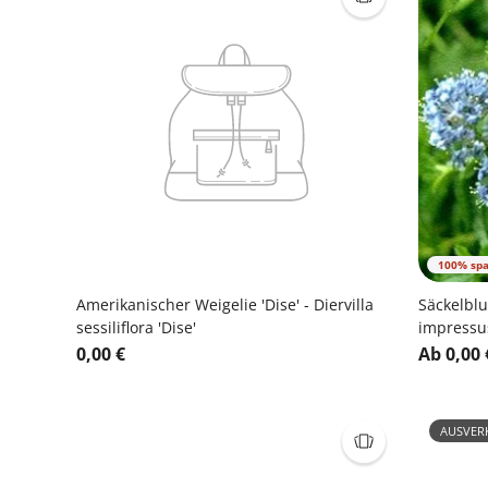
100% sp
Amerikanischer Weigelie 'Dise' - Diervilla
Säckelblu
sessiliflora 'Dise'
impressus
0,00 €
Ab 0,00 
AUSVER