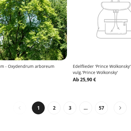
um - Oxydendrum arboreum
Edelflieder 'Prince Wolkonsky'
vulg.'Prince Wolkonsky'
Ab 25,90 €
1
2
3
…
57