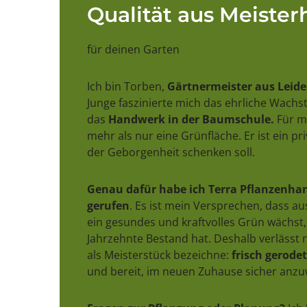
Qualität aus Meiste
für deinen Garten
Ich bin Torben,
Gärtnermeister aus Leid
Junge faszinierte mich das ehrliche Wach
das
Handwerk in der Baumschule.
Für mi
mehr als nur eine Grünfläche. Er ist ein pr
der Geborgenheit schenken soll.
Genau dafür habe ich Terra Pflanzenhan
gerufen
. Es ist mein Versprechen, dass a
ein gesundes und kraftvolles Grün wächst,
Jahrzehnte Bestand hat. Deshalb verlässt n
als Meisterstück bezeichne:
frisch gerodet,
und bereit, im neuen Zuhause sicher anz