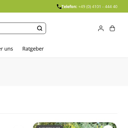
Telefon:
+49 (0) 4101 - 444 40
r uns
Ratgeber