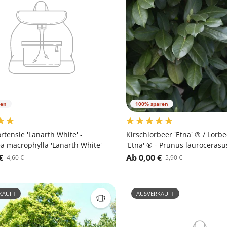
ren
100% sparen
tensie 'Lanarth White' -
Kirschlorbeer 'Etna' ® / Lorb
 macrophylla 'Lanarth White'
'Etna' ® - Prunus laurocerasu
€
Ab 0,00 €
4,60 €
5,90 €
KAUFT
AUSVERKAUFT