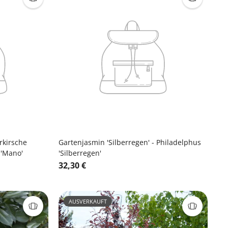
rkirsche
Gartenjasmin 'Silberregen' - Philadelphus
 'Mano'
'Silberregen'
32,30 €
AUSVERKAUFT