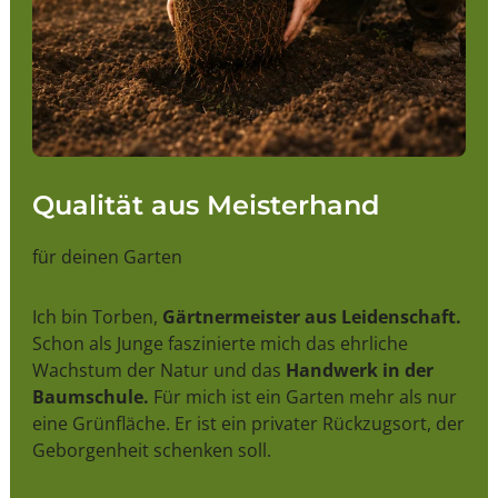
Qualität aus Meisterhand
für deinen Garten
Ich bin Torben,
Gärtnermeister aus Leidenschaft.
Schon als Junge faszinierte mich das ehrliche
Wachstum der Natur und das
Handwerk in der
Baumschule.
Für mich ist ein Garten mehr als nur
eine Grünfläche. Er ist ein privater Rückzugsort, der
Geborgenheit schenken soll.