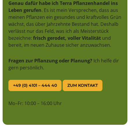
Genau dafür habe ich Terra Pflanzenhandel ins
Leben gerufen
. Es ist mein Versprechen, dass aus
meinen Pflanzen ein gesundes und kraftvolles Grün
wächst, das über Jahrzehnte Bestand hat. Deshalb
verlässt nur das Feld, was ich als Meisterstück
bezeichne:
frisch gerodet, voller Vitalität
und
bereit, im neuen Zuhause sicher anzuwachsen.
Fragen zur Pflanzung oder Planung?
Ich helfe dir
gern persönlich.
+49 (0) 4101 – 444 40
ZUM KONTAKT
Mo–Fr: 10:00 – 16:00 Uhr