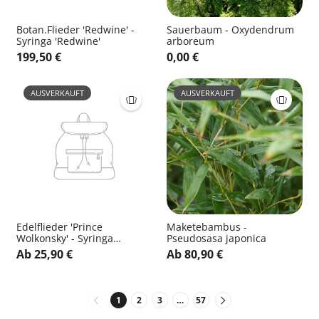
Botan.Flieder 'Redwine' -
Sauerbaum - Oxydendrum
Syringa 'Redwine'
arboreum
199,50 €
0,00 €
AUSVERKAUFT
AUSVERKAUFT
Edelflieder 'Prince
Maketebambus -
Wolkonsky' - Syringa
Pseudosasa japonica
vulg.'Prince Wolkonsky'
Ab 25,90 €
Ab 80,90 €
1
2
3
…
57