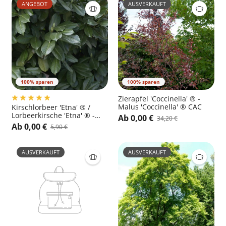
ANGEBOT
AUSVERKAUFT
100% sparen
100% sparen
Zierapfel 'Coccinella' ® -
Malus 'Coccinella' ® CAC
Kirschlorbeer 'Etna' ® /
Lorbeerkirsche 'Etna' ® -
Ab 0,00 €
34,20 €
Prunus laurocerasus 'Etna'
Ab 0,00 €
5,90 €
®
AUSVERKAUFT
AUSVERKAUFT