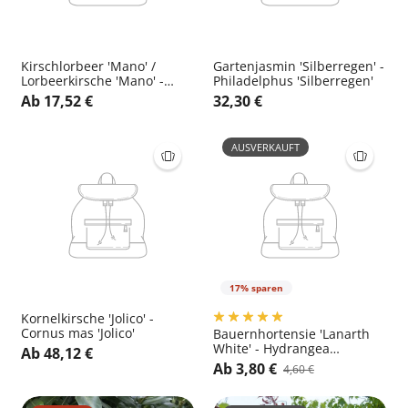
Kirschlorbeer 'Mano' /
Gartenjasmin 'Silberregen' -
Lorbeerkirsche 'Mano' -
Philadelphus 'Silberregen'
Prunus laurocerasus 'Mano'
Ab 17,52 €
32,30 €
AUSVERKAUFT
17% sparen
Kornelkirsche 'Jolico' -
Cornus mas 'Jolico'
Bauernhortensie 'Lanarth
White' - Hydrangea
Ab 48,12 €
macrophylla 'Lanarth White'
Ab 3,80 €
4,60 €