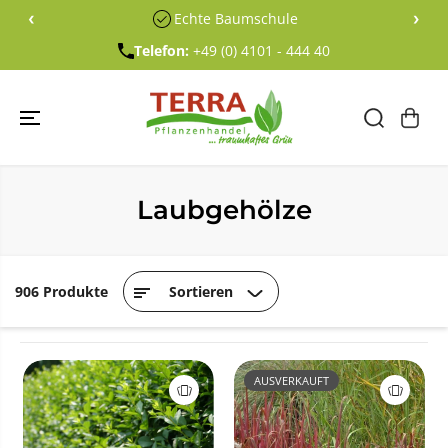
ÜBERSPRING
‹
›
Echte Baumschule
EN SIE ZU
INHALTEN
Telefon:
+49 (0) 4101 - 444 40
Laubgehölze
906 Produkte
Sortieren
AUSVERKAUFT