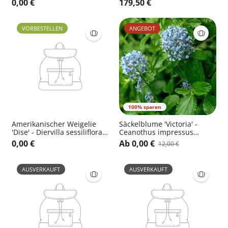
0,00 €
179,50 €
'Tricolor'
VORBESTELLEN
ANGEBOT
100% sparen
Amerikanischer Weigelie
Säckelblume 'Victoria' -
'Dise' - Diervilla sessiliflora
Ceanothus impressus
'Dise'
'Victoria'
0,00 €
Ab 0,00 €
12,00 €
AUSVERKAUFT
AUSVERKAUFT