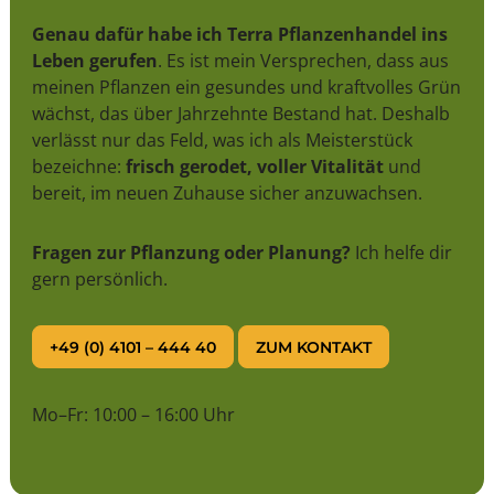
Genau dafür habe ich Terra Pflanzenhandel ins
Leben gerufen
. Es ist mein Versprechen, dass aus
meinen Pflanzen ein gesundes und kraftvolles Grün
wächst, das über Jahrzehnte Bestand hat. Deshalb
verlässt nur das Feld, was ich als Meisterstück
bezeichne:
frisch gerodet, voller Vitalität
und
bereit, im neuen Zuhause sicher anzuwachsen.
Fragen zur Pflanzung oder Planung?
Ich helfe dir
gern persönlich.
+49 (0) 4101 – 444 40
ZUM KONTAKT
Mo–Fr: 10:00 – 16:00 Uhr