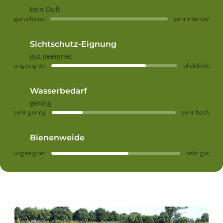
kein Duft
geruchslos
sehr intensiv
Sichtschutz-Eignung
gut geeignet
ungeeignet
blickdicht
Wasserbedarf
gering
sehr gering
sehr hoch
Bienenweide
ungeeignet
sehr gut