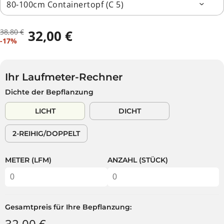
38,80 €
32,00 €
R
D
V
-17%
E
U
E
G
S
R
U
P
K
L
A
Ihr Laufmeter-Rechner
A
Ä
R
Dichte der Bepflanzung
U
R
S
F
E
T
LICHT
DICHT
S
R
P
P
2-REIHIG/DOPPELT
R
R
E
E
I
I
METER (LFM)
ANZAHL (STÜCK)
S
S
Gesamtpreis für Ihre Bepflanzung:
32,00 €