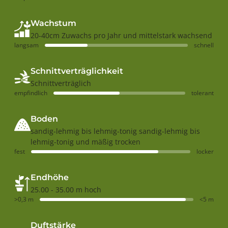
-
r
L
i
Wachstum
i
o
r
d
20-40cm Zuwachs pro Jahr und mittelstark wachsend
i
e
langsam
schnell
o
n
d
d
e
r
Schnittverträglichkeit
n
o
d
n
Schnittverträglich
r
t
empfindlich
tolerant
o
u
n
l
t
i
Boden
u
p
l
i
sandig-lehmig bis lehmig-tonig sandig-lehmig bis
i
f
lehmig-tonig und mäßig trocken
p
e
fest
locker
i
r
f
a
e
Endhöhe
r
a
25.00 - 35.00 m hoch
>0,3 m
<5 m
Duftstärke