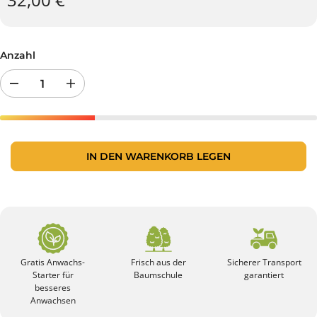
Anzahl
R
E
e
r
d
h
u
ö
z
h
i
e
IN DEN WARENKORB LEGEN
e
n
r
S
e
i
n
e
S
d
i
i
e
e
d
A
i
n
e
z
Gratis Anwachs-
Frisch aus der
Sicherer Transport
A
a
Starter für
Baumschule
garantiert
n
h
besseres
z
l
Anwachsen
a
v
h
o