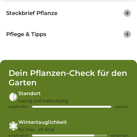
l
n
v
A
Steckbrief Pflanze
o
m
n
e
A
r
m
i
e
Pflege & Tipps
k
r
a
i
n
k
i
a
s
n
c
i
h
s
e
Dein Pflanzen-Check für den
c
r
h
T
Garten
e
u
r
l
T
p
Standort
u
e
sonnig und halbschattig
l
n
empfindlich
tolerant
p
b
e
a
n
u
b
m
Wintertauglichkeit
a
-
bis max. -25 Grad
u
L
empfindlich
winterhart
m
i